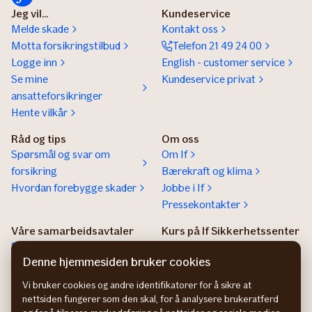
Jeg vil...
Kundeservice
Melde skade
Kontakt oss
Motta forsikringstilbud
Telefon 21 49 24 00
Logge inn
English - customer service
Se mine
Kundeservice privat
ansatteforsikringer
Hente vilkår
Råd og tips
Om oss
Spørsmål og svar om
Om If
forsikring
Bærekraft og klima
Hvordan forebygge skader
Jobbe i If
Pressekontakter
Våre samarbeidsavtaler
Kurs på If Sikkerhetssenter
Samarbeidsavtaler
If sikkerhetssenter
Denne hjemmesiden bruker cookies
Agentregister
Vi bruker cookies og andre identifikatorer for å sikre at
Insurance Product
nettsiden fungerer som den skal, for å analysere brukeratferd
Information