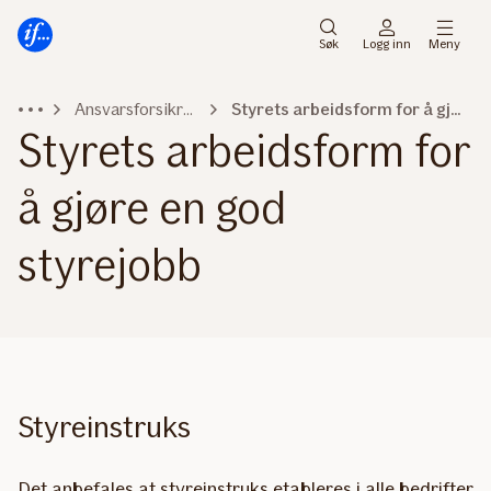
Hovedmeny
Til
innhold
Søk
Logg inn
Meny
Ansvarsforsikring
Styrets arbeidsform for å gjøre en god styrejobb
Styrets arbeidsform for
å gjøre en god
styrejobb
Styreinstruks
Det anbefales at styreinstruks etableres i alle bedrifter