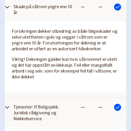
Skade på våtrom yngre enn 10
Inkludert
Ikke
Ikke
år
inkludert
inkludert
Forsikringen dekker utbedring av både følgeskader og
selve utettheten i gulv og vegger i våtrom som er
yngre enn 10 år. Forutsetningen for dekning er at
arbeidet er utført av en autorisert håndverker.
Viktig! Dekningen gjelder kun hvis våtrommet er utett
og det har oppstått en lekkasje. Feil eller mangelfullt
arbeid i seg selv, som for eksempel feil fall i våtsone, er
ikke dekket.
Tjenester: If Boligsjekk,
Inkludert
Ikke
Ikke
Juridisk rådgivning og
Nøkkelservice
inkludert
inkludert