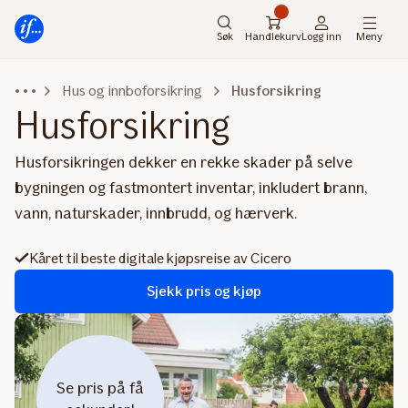
Hovedmeny
Til
innhold
Søk
Handlekurv
Logg inn
Meny
Hus og innboforsikring
Husforsikring
Husforsikring
Husforsikringen dekker en rekke skader på selve
bygningen og fastmontert inventar, inkludert brann,
vann, naturskader, innbrudd, og hærverk.
Kåret til beste digitale kjøpsreise av Cicero
Sjekk pris og kjøp
Se pris på få