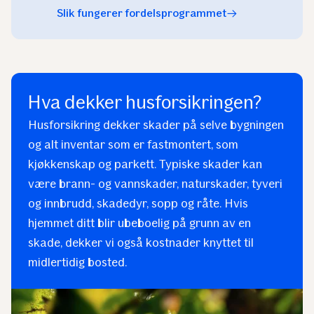
Slik fungerer fordelsprogrammet
Hva dekker husforsikringen?
Husforsikring dekker skader på selve bygningen
og alt inventar som er fastmontert, som
kjøkkenskap og parkett. Typiske skader kan
være brann- og vannskader, naturskader, tyveri
og innbrudd, skadedyr, sopp og råte. Hvis
hjemmet ditt blir ubeboelig på grunn av en
skade, dekker vi også kostnader knyttet til
midlertidig bosted.