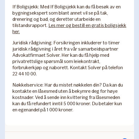
If Boligsjekk:
Med If Boligsjekk kan du få besøk av en
bygningsekspert som blant annet vil se på tak,
drenering og bad, og deretter utarbeide en
tilstandsrapport.
Les mer og bestill en gratis boligsjekk
her.
Juridisk rådgivning
: Forsikringen inkluderer to timer
juridisk rådgivning i året fra vår samarbeidspartner
Advokatfirmaet Solver. Her kan du få hjelp med
privatrettslige spørsmål som leiekontrakt,
forbrukerkjøp og naborett. Kontakt Solver på telefon
22 44 10 00.
Nøkkelservice:
Har du mistet nøkkelen din? Da kan du
kontakte en låsesmed uten å bekymre deg for høye
kostnader. Ved å sende inn kvittering fra låsesmeden
kan du få refundert inntil 5 000 kroner. Du betaler kun
en egenandel på 1 000 kroner.