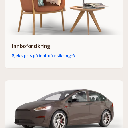
Innboforsikring
Sjekk pris på innboforsikring