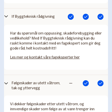
If Byggteknisk rådgivning
Inkludert
Inkludert
Inkludert
Har du spørsmål om oppussing, skadeforebygging eller
vedlikehold? Med If Byggteknisk rådgivning kan du
raskt komme i kontakt med en fagekspert som gir deg
gode råd, helt kostnadsfritt!
Les mer og kontakt våre fageksperter her
Følgeskader av utett våtrom,
Inkludert
Inkludert
Ikke
tak og yttervegg
inkludert
Vi dekker følgeskader etter utett våtrom, og
innvendige skader som følge av at vann trenger inn