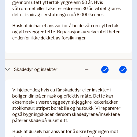
gjennom utett yttertak yngre enn 50 år. Hvis
våtrommet eller taket er eldre enn 30 år, vil det gjøres
det et fradrag i erstatningen på 8 000 kroner.
Husk at du har et ansvar for å holde våtrom, yttertak
og yttervegger tette. Reparasjon av selve utettheten
er derfor ikke dekket av forsikringen.
Skadedyr og insekter
Inkludert
Inkludert
Ikke
inkludert
Vi hjelper deg hvis du får skadedyr eller insekter i
boligen din på en rask og effektiv måte. Dette kan
eksempelvis være veggedyr, skjeggkre, kakerlakker,
stokkmaur, stripet borebille og husbukk. Vi reparerer
også bygningskaden dersom skadedyrene/insektene
påfører skade på huset ditt.
Husk at du selv har ansvar for å sikre bygningen mot