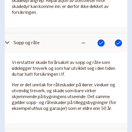
skadedyrangrep. Reparasjon av utettheter hvor
skadedyr kan komme inn, er derfor ikke dekket av
forsikringen.
Sopp og råte
Inkludert
Inkludert
Ikke
inkludert
Vi erstatter skade forårsaket av sopp og råte som
ødelegger treverk og som har utviklet seg i den tiden
du har hatt forsikringen i If.
Her er det unntak for råteskader på dører, vinduer og
utvendig treverk, og skade som bare virker
skjemmende på bygningens utseende. Det samme
gjelder sopp- og råteskader på tilleggsbygninger (for
eksempel uthus og garasjer) som er eldre enn 50 år.