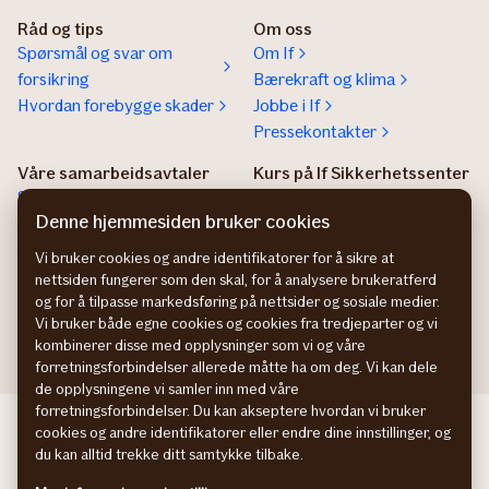
Råd og tips
Om oss
Spørsmål og svar om
Om If
forsikring
Bærekraft og klima
Hvordan forebygge skader
Jobbe i If
Pressekontakter
Våre samarbeidsavtaler
Kurs på If Sikkerhetssenter
Samarbeidsavtaler
If sikkerhetssenter
Denne hjemmesiden bruker cookies
Agentregister
Vi bruker cookies og andre identifikatorer for å sikre at
Insurance Product
nettsiden fungerer som den skal, for å analysere brukeratferd
Information
og for å tilpasse markedsføring på nettsider og sosiale medier.
IPID
Vi bruker både egne cookies og cookies fra tredjeparter og vi
kombinerer disse med opplysninger som vi og våre
forretningsforbindelser allerede måtte ha om deg. Vi kan dele
de opplysningene vi samler inn med våre
forretningsforbindelser. Du kan akseptere hvordan vi bruker
If företagsförsäkring SE
cookies og andre identifikatorer eller endre dine innstillinger, og
If erhvervsforsikring DK
du kan alltid trekke ditt samtykke tilbake.
If yritysvakuutus FI