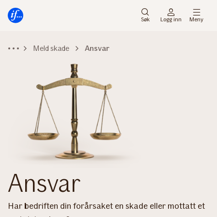
Hovedmeny
Til
innhold
Søk
Logg inn
Meny
Meld skade
Ansvar
Ansvar
Har bedriften din forårsaket en skade eller mottatt et