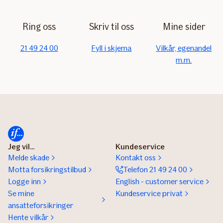
Ring oss
Skriv til oss
Mine sider
21 49 24 00
Fyll i skjema
Vilkår, egenandel
m.m.
Jeg vil...
Kundeservice
Melde skade
Kontakt oss
Motta forsikringstilbud
Telefon 21 49 24 00
Logge inn
English - customer service
Se mine
Kundeservice privat
ansatteforsikringer
Hente vilkår