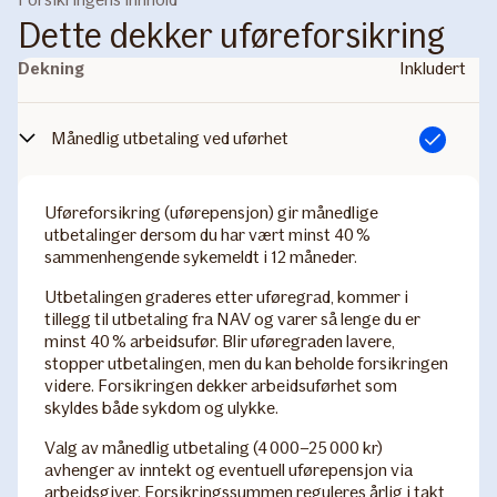
Dette dekker uføreforsikring
Dekning
Inkludert
Månedlig utbetaling ved uførhet
Inkludert
Uføreforsikring (uførepensjon) gir månedlige
utbetalinger dersom du har vært minst 40 %
sammenhengende sykemeldt i 12 måneder.
Utbetalingen graderes etter uføregrad, kommer i
tillegg til utbetaling fra NAV og varer så lenge du er
minst 40 % arbeidsufør. Blir uføregraden lavere,
stopper utbetalingen, men du kan beholde forsikringen
videre. Forsikringen dekker arbeidsuførhet som
skyldes både sykdom og ulykke.
Valg av månedlig utbetaling (4 000–25 000 kr)
avhenger av inntekt og eventuell uførepensjon via
arbeidsgiver. Forsikringssummen reguleres årlig i takt