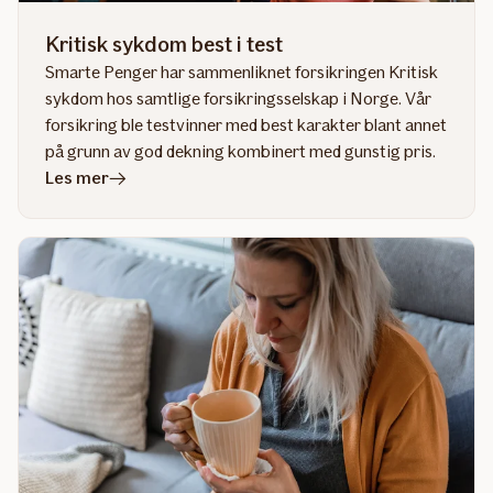
Kritisk sykdom best i test
Smarte Penger har sammenliknet forsikringen Kritisk
sykdom hos samtlige forsikringsselskap i Norge. Vår
forsikring ble testvinner med best karakter blant annet
på grunn av god dekning kombinert med gunstig pris.
i
Les mer
artikkelen
Kritisk
sykdom
best
i
test