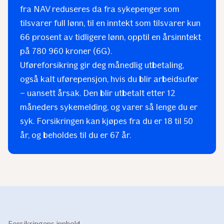
fra NAV reduseres da fra sykepenger som
tilsvarer full lønn, til en inntekt som tilsvarer kun
66 prosent av tidligere lønn, opptil en årsinntekt
på 780 960 kroner (6G).
Uføreforsikring gir deg månedlig utbetaling,
også kalt uførepensjon, hvis du blir arbeidsufør
– uansett årsak. Den blir utbetalt etter 12
måneders sykemelding, og varer så lenge du er
syk. Forsikringen kan kjøpes fra du er 18 til 50
år, og beholdes til du er 67 år.
Forsikringens innhold