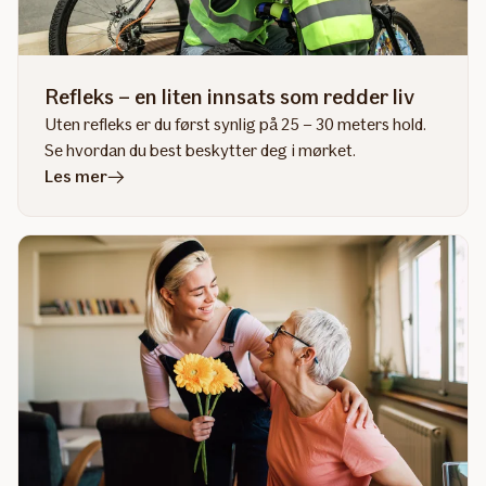
Refleks – en liten innsats som redder liv
Uten refleks er du først synlig på 25 – 30 meters hold.
Se hvordan du best beskytter deg i mørket.
i
Les mer
artikkelen
Refleks
–
en
liten
innsats
som
redder
liv