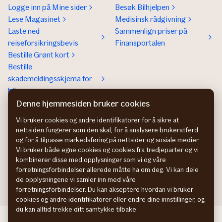
Logge inn på Mine sider
Besøk Bilhjelpen
Lese Magasinet
Medisinsk rådgivning
Laste ned
Sammenlign priser på
reiseforsikringsbevis
Finansportalen
Bestille Grønt kort
Bestille
skademeldingsskjema for
bil
Denne hjemmesiden bruker cookies
Om If
Kontakt If
Om If
Kundeservice
Vi bruker cookies og andre identifikatorer for å sikre at
nettsiden fungerer som den skal, for å analysere brukeratferd
Bærekraft og klima
Betaling og faktura
og for å tilpasse markedsføring på nettsider og sosiale medier.
Jobb hos oss
Hvis du ikke er fornøyd
Vi bruker både egne cookies og cookies fra tredjeparter og vi
Presse
Presse
kombinerer disse med opplysninger som vi og våre
Bedrift
forretningsforbindelser allerede måtte ha om deg. Vi kan dele
de opplysningene vi samler inn med våre
forretningsforbindelser. Du kan akseptere hvordan vi bruker
cookies og andre identifikatorer eller endre dine innstillinger, og
du kan alltid trekke ditt samtykke tilbake.
If Skadeförsäkring SE