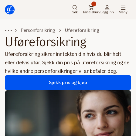
Hovedmeny
Til
innhold
Søk
Handlekurv
Logg inn
Meny
Personforsikring
Uføreforsikring
Uføreforsikring
Uføreforsikring sikrer inntekten din hvis du blir helt
eller delvis ufør. Sjekk din pris på uføreforsikring og se
hvilke andre personforsikringer vi anbefaler deg.
Sjekk pris og kjøp