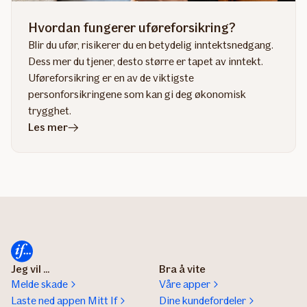
Hvordan fungerer uføreforsikring?
Blir du ufør, risikerer du en betydelig inntektsnedgang.
Dess mer du tjener, desto større er tapet av inntekt.
Uføreforsikring er en av de viktigste
personforsikringene som kan gi deg økonomisk
trygghet.
i
Les mer
artikkelen
Hvordan
fungerer
uføreforsikring?
Jeg vil ...
Bra å vite
Melde skade
Våre apper
Laste ned appen Mitt If
Dine kundefordeler