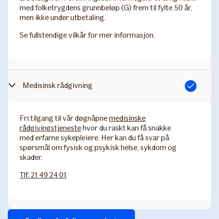
med folketrygdens grunnbeløp (G) frem til fylte 50 år,
men ikke under utbetaling.
Se fullstendige vilkår for mer informasjon.
Medisinsk rådgivning
Inkludert
Fri tilgang til vår døgnåpne
medisinske
rådgivingstjeneste
hvor du raskt kan få snakke
med erfarne sykepleiere. Her kan du få svar på
spørsmål om fysisk og psykisk helse, sykdom og
skader.
Tlf: 21 49 24 01