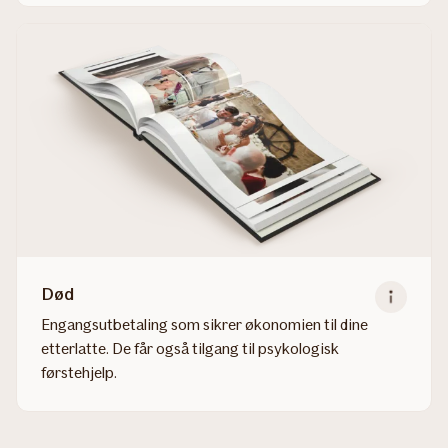
more
about
Sykdom
Død
Engangsutbetaling som sikrer økonomien til dine
etterlatte. De får også tilgang til psykologisk
førstehjelp.
Read
more
about
Død