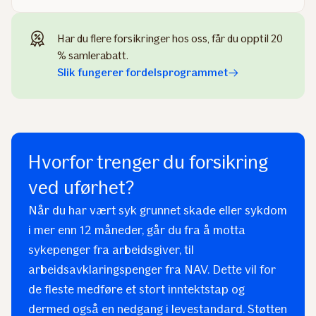
Har du flere forsikringer hos oss, får du opptil 20
% samlerabatt.
Slik fungerer fordelsprogrammet
Hvorfor trenger du forsikring
ved uførhet?
Når du har vært syk grunnet skade eller sykdom
i mer enn 12 måneder, går du fra å motta
sykepenger fra arbeidsgiver, til
arbeidsavklaringspenger fra NAV. Dette vil for
de fleste medføre et stort inntektstap og
dermed også en nedgang i levestandard. Støtten