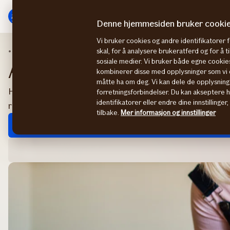
Hovedmeny
Til
innhold
Denne hjemmesiden bruker cooki
Vi bruker cookies og andre identifikatorer 
Kundeservice
Endre betalingsmåte
skal, for å analysere brukeratferd og for å 
sosiale medier. Vi bruker både egne cookies
Alt om betaling og faktu
kombinerer disse med opplysninger som vi o
måtte ha om deg. Vi kan dele de opplysning
Her finner du informasjon om hvordan du endrer betaling
forretningsforbindelser. Du kan akseptere 
identifikatorer eller endre dine innstillinger
relatert til betaling. De fleste endringer gjør du direkte på
tilbake.
Mer informasjon og innstillinger