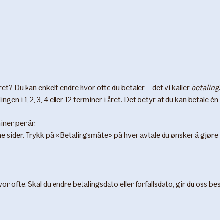
ret? Du kan enkelt endre hvor ofte du betaler – det vi kaller
betaling
ingen i 1, 2, 3, 4 eller 12 terminer i året. Det betyr at du kan betale 
iner per år.
e sider. Trykk på «Betalingsmåte» på hver avtale du ønsker å gjøre 
vor ofte. Skal du endre betalingsdato eller forfallsdato, gir du oss be