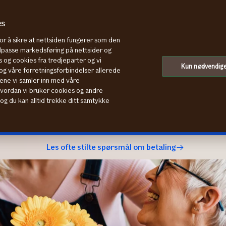
es
for å sikre at nettsiden fungerer som den
tilpasse markedsføring på nettsider og
 og cookies fra tredjeparter og vi
ra
Kun nødvendig
g våre forretningsforbindelser allerede
ene vi samler inn med våre
småte, forfallsdato og annet
hvordan vi bruker cookies og andre
, og du kan alltid trekke ditt samtykke
 Mine sider.
Gå til Mine sider
Les ofte stilte spørsmål om betaling