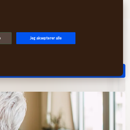
Søk
Handlekurv
Logg inn
Meny
e
Jeg aksepterer alle