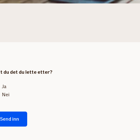
t du det du lette etter?
Ja
Nei
Send inn
emaet