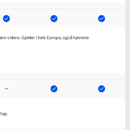
Inkludert
Inkludert
Inkludert
jøre videre. Gjelder i hele Europa, også hjemme.
Inkludert
Inkludert
Ikke
inkludert
stap.