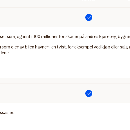
Inkludert
 sum, og inntil 100 millioner for skader på andres kjøretøy, bygni
 som eier av bilen havner i en tvist, for eksempel ved kjøp eller salg a
dene.
Inkludert
ssasjer.