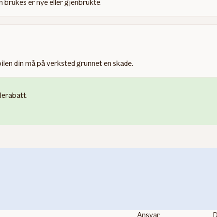
 brukes er nye eller gjenbrukte.
s bilen din må på verksted grunnet en skade.
lerabatt.
Ansvar
D