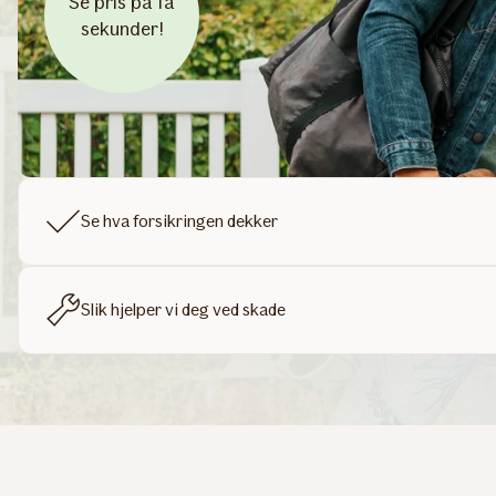
Se pris på få
sekunder!
Se hva forsikringen dekker
Slik hjelper vi deg ved skade