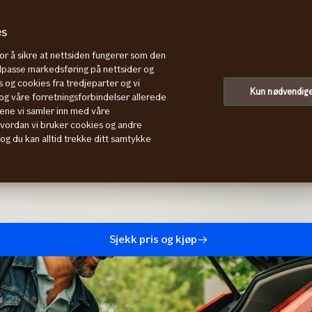
es
for å sikre at nettsiden fungerer som den
tilpasse markedsføring på nettsider og
 og cookies fra tredjeparter og vi
Kun nødvendig
g våre forretningsforbindelser allerede
ene vi samler inn med våre
 beste leiebilordning med
hvordan vi bruker cookies og andre
, og du kan alltid trekke ditt samtykke
n opptil 20 % rabatt på nesten
Sjekk pris og kjøp