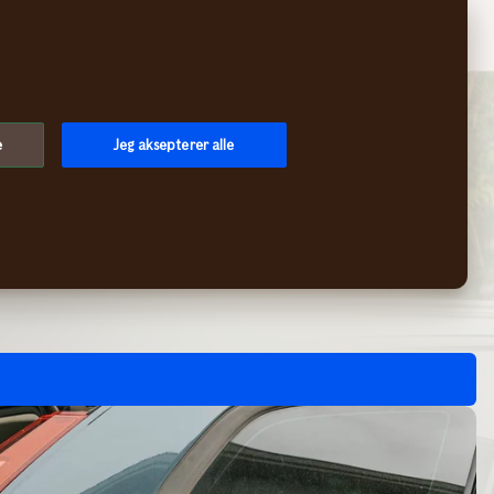
Søk
Handlekurv
Logg inn
Meny
e
Jeg aksepterer alle