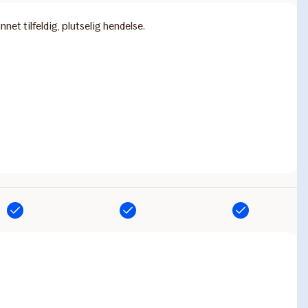
et tilfeldig, plutselig hendelse.
Inkludert
Inkludert
Inkludert