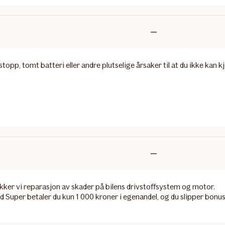
Ikke
inkludert
opp, tomt batteri eller andre plutselige årsaker til at du ikke kan k
Ikke
inkludert
 dekker vi reparasjon av skader på bilens drivstoffsystem og motor.
d Super betaler du kun 1 000 kroner i egenandel, og du slipper bonu