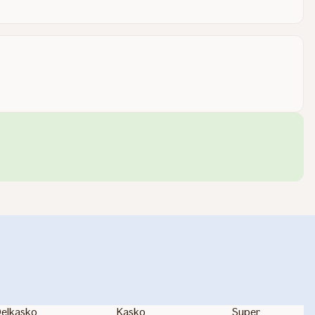
el­kasko
Kasko
Super