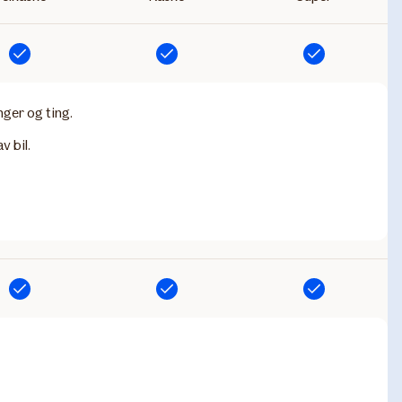
Inkludert
Inkludert
Inkludert
nger og ting.
v bil.
Inkludert
Inkludert
Inkludert