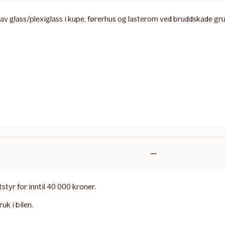
inkludert
av glass/plexiglass i kupe, førerhus og lasterom ved bruddskade grunn
Ikke
inkludert
styr for inntil 40 000 kroner.
uk i bilen.