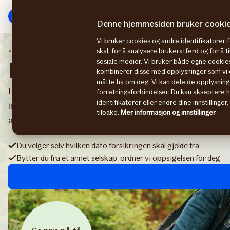
Hovedmeny
Til
innhold
Denne hjemmesiden bruker cooki
Vi bruker cookies og andre identifikatorer 
Forsikringer
Bilforsikring
skal, for å analysere brukeratferd og for å 
sosiale medier. Vi bruker både egne cookies
Bilforsikring
kombinerer disse med opplysninger som vi o
måtte ha om deg. Vi kan dele de opplysning
Hos oss får du Norges beste skadeoppgjør og markedets
forretningsforbindelser. Du kan akseptere 
identifikatorer eller endre dine innstillinger
inntil 90 dager. Med bilforsikring hos oss får du dessute
tilbake.
Mer informasjon og innstillinger
alle forsikringene dine.
Du velger selv hvilken dato forsikringen skal gjelde fra
Bytter du fra et annet selskap, ordner vi oppsigelsen for deg