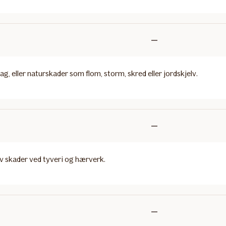
Ikke
inkludert
g, eller naturskader som flom, storm, skred eller jordskjelv.
Ikke
inkludert
 av skader ved tyveri og hærverk.
Ikke