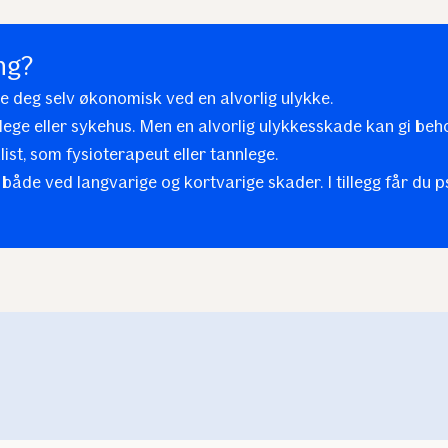
ng?
kre deg selv økonomisk ved en alvorlig ulykke.
lege eller sykehus. Men en alvorlig ulykkesskade kan gi behov
st, som fysioterapeut eller tannlege.
åde ved langvarige og kortvarige skader. I tillegg får du ps