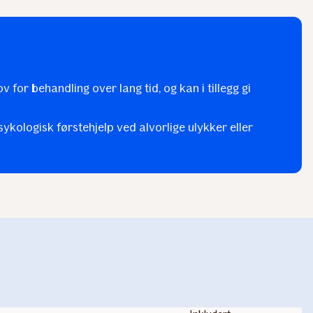
 for behandling over lang tid, og kan i tillegg gi
ykologisk førstehjelp ved alvorlige ulykker eller