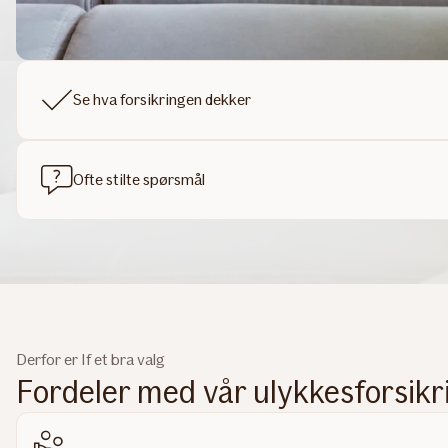
Se hva forsikringen dekker
Ofte stilte spørsmål
Derfor er If et bra valg
Fordeler med vår ulykkesforsikr