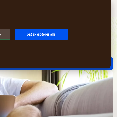
Søk
Handlekurv
Logg inn
Meny
e
Jeg aksepterer alle