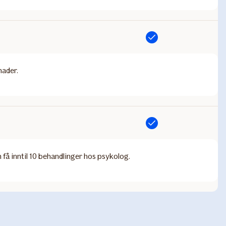
Inkludert
nader.
Inkludert
n få inntil 10 behandlinger hos psykolog.