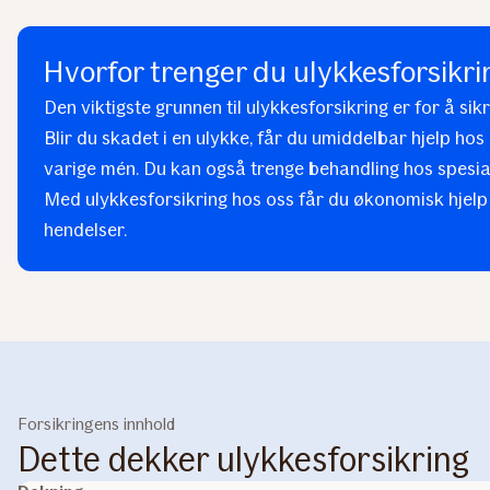
Hvorfor trenger du ulykkesforsikri
Den viktigste grunnen til ulykkesforsikring er for å si
Blir du skadet i en ulykke, får du umiddelbar hjelp hos 
varige mén. Du kan også trenge behandling hos spesiali
Med ulykkesforsikring hos oss får du økonomisk hjelp b
hendelser.
Forsikringens innhold
Dette dekker ulykkesforsikring