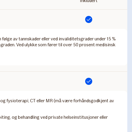
Inkludert
Inkludert
om følge av tannskader eller ved invaliditetsgrader under 15 %
tsgraden. Ved ulykke som fører til over 50 prosent medisinsk
Inkludert
k og fysioterapi, CT eller MR (må være forhåndsgodkjent av
iting, og behandling ved private helseinstitusjoner eller