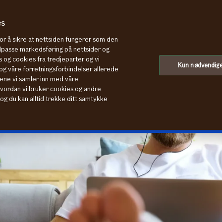
es
for å sikre at nettsiden fungerer som den
tilpasse markedsføring på nettsider og
 og cookies fra tredjeparter og vi
Kun nødvendig
g våre forretningsforbindelser allerede
ene vi samler inn med våre
tte hvis du blir alvorlig skadet
hvordan vi bruker cookies og andre
, og du kan alltid trekke ditt samtykke
rstehjelp.
Sjekk pris og kjøp