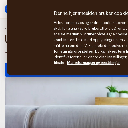
Hovedmeny
Til
innhold
Denne hjemmesiden bruker cooki
Vi bruker cookies og andre identifikatorer 
Personforsikring
Ulykkesforsikring
skal, for å analysere brukeratferd og for å 
sosiale medier. Vi bruker både egne cookies
Ulykkesforsikring
kombinerer disse med opplysninger som vi o
måtte ha om deg. Vi kan dele de opplysning
Ulykkesforsikring gir deg inntil 4 millioner i økonomisk stø
forretningsforbindelser. Du kan akseptere 
identifikatorer eller endre dine innstillinger
i en ulykke. Forsikringen gir også tilgang til psykologisk fø
tilbake.
Mer informasjon og innstillinger