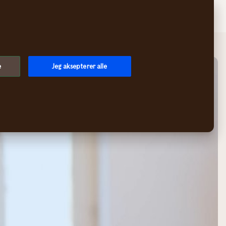
Søk
Handlekurv
Logg inn
Meny
e
Jeg aksepterer alle