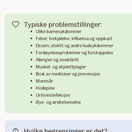
Typiske problemstillinger:
Ulike barnesykdommer
Feber, forkjølelse, influensa og oppkast
Eksem, utslett og andre hudsykdommer
Fordøyelsesproblemer og forstoppelse
Allergier og insektbitt
Muskel- og skjelettplager
Bruk av medisiner og prevensjon
Munnsår
Hodepine
Urinveisinfeksjon
Øye- og ørebetennelse
Hvilke begrensinger er det?