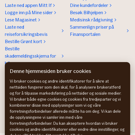
Laste ned appen Mitt If
Dine kundefordeler
Logge inn på Mine sider
Besøk Bilhjelpen
Lese Magasinet
Medisinsk rådgivning
Laste ned
Sammenlign priser på
reiseforsikringsbevis
Finansportalen
Bestille Grønt kort
Bestille
skademeldingsskjema for
bil
Denne hjemmesiden bruker cookies
Om If
Kontakt If
Om If
Kundeservice
Vi bruker cookies og andre identifikatorer for å sikre at
nettsiden fungerer som den skal, for å analysere brukeratferd
Bærekraft og klima
Betaling og faktura
og for å tilpasse markedsføring på nettsider og sosiale medier.
Jobb hos oss
Hvis du ikke er fornøyd
Vi bruker både egne cookies og cookies fra tredjeparter og vi
Presse
Presse
kombinerer disse med opplysninger som vi og våre
Bedrift
forretningsforbindelser allerede måtte ha om deg. Vi kan dele
de opplysningene vi samler inn med våre
forretningsforbindelser. Du kan akseptere hvordan vi bruker
cookies og andre identifikatorer eller endre dine innstillinger, og