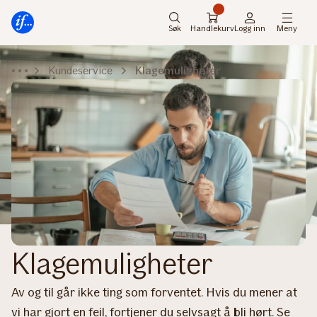
Hovedmeny
Til
innhold
Søk
Handlekurv
Logg inn
Meny
Kundeservice
Klagemuligheter
Klagemuligheter
Av og til går ikke ting som forventet. Hvis du mener at
vi har gjort en feil, fortjener du selvsagt å bli hørt. Se