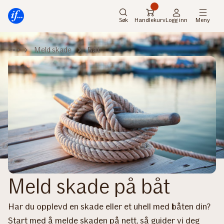
Hovedmeny
Til
innhold
Søk
Handlekurv
Logg inn
Meny
Meld skade
Båt
Meld skade på båt
Har du opplevd en skade eller et uhell med båten din?
Start med å melde skaden på nett, så guider vi deg