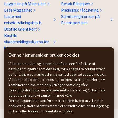
Logge inn på Mine sider
Besøk Bilhjelpen
Lese Magasinet
Medisinsk rådgivning
Laste ned
Sammenlign priser på
reiseforsikringsbevis
Finansportalen
Bestille Grønt kort
Bestille
skademeldingsskjema for
bil
Denne hjemmesiden bruker cookies
Om If
Kontakt If
Om If
Kundeservice
Vi bruker cookies og andre identifikatorer for å sikre at
nettsiden fungerer som den skal, for å analysere brukeratferd
Bærekraft og klima
Betaling og faktura
og for å tilpasse markedsføring på nettsider og sosiale medier.
Jobb hos oss
Hvis du ikke er fornøyd
Vi bruker både egne cookies og cookies fra tredjeparter og vi
Presse
Presse
kombinerer disse med opplysninger som vi og våre
Bedrift
forretningsforbindelser allerede måtte ha om deg. Vi kan dele
de opplysningene vi samler inn med våre
forretningsforbindelser. Du kan akseptere hvordan vi bruker
cookies og andre identifikatorer eller endre dine innstillinger, og
du kan alltid trekke ditt samtykke tilbake.
If Skadeförsäkring SE