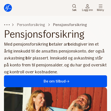
Hovedmeny
Til
innhold
Søk
Logg inn
Meny
Personforsikring
Pensjonsforsikring
Pensjonsforsikring
Med pensjonsforsikring betaler arbeidsgiver inn et
årlig innskudd til de ansattes pensjonskonto, der også
avkastning blir plassert. Innskudd og avkastning står
på konto frem til pensjonsalder, og du har god oversikt
og kontroll over kostnadene.
Be om tilbud