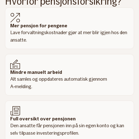
Hvorfor pensjonsforsikring?
Mer pensjon for pengene
Lave forvaltningskostnader gjør at mer blir igjen hos den
ansatte.
Mindre manuelt arbeid
Alt samles og oppdateres automatisk gjennom
A‑melding.
Full oversikt over pensjonen
Den ansatte får pensjonen inn på sin egen konto og kan
selv tilpasse investeringsprofilen.