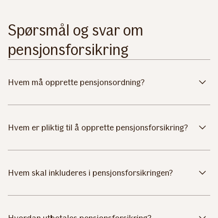
Spørsmål og svar om
pensjonsforsikring
Hvem må opprette pensjonsordning?
Hvem er pliktig til å opprette pensjonsforsikring?
Hvem skal inkluderes i pensjonsforsikringen?