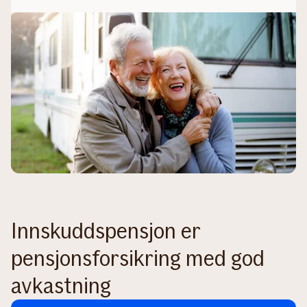
Innskuddspensjon er
pensjonsforsikring med god
avkastning