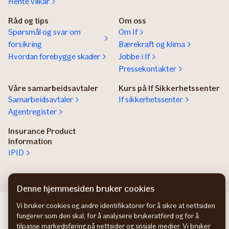
Hente vilkår
Råd og tips
Om oss
Spørsmål og svar om
Om If
forsikring
Bærekraft og klima
Hvordan forebygge skader
Jobbe i If
Pressekontakter
Våre samarbeidsavtaler
Kurs på If Sikkerhetssenter
Samarbeidsavtaler
If sikkerhetssenter
Agentregister
Insurance Product
Information
IPID
Denne hjemmesiden bruker cookies
If företagsförsäkring SE
Vi bruker cookies og andre identifikatorer for å sikre at nettsiden
fungerer som den skal, for å analysere brukeratferd og for å
If erhvervsforsikring DK
tilpasse markedsføring på nettsider og sosiale medier. Vi bruker