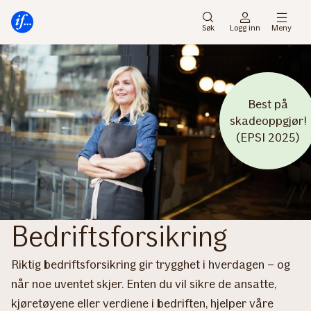
Hovedmeny
Til
innhold
Søk
Logg inn
Meny
Best på
skadeoppgjør!
(EPSI 2025)
Bedriftsforsikring
Riktig bedriftsforsikring gir trygghet i hverdagen – og
når noe uventet skjer. Enten du vil sikre de ansatte,
kjøretøyene eller verdiene i bedriften, hjelper våre