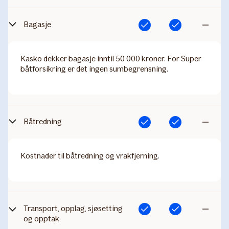
Bagasje
Inkludert
Inkludert
Ikke
inkludert
Kasko dekker bagasje inntil 50 000 kroner. For Super
båtforsikring er det ingen sumbegrensning.
Båtredning
Inkludert
Inkludert
Ikke
inkludert
Kostnader til båtredning og vrakfjerning.
Transport, opplag, sjøsetting
Inkludert
Inkludert
Ikke
og opptak
inkludert