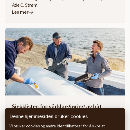
Atle C. Strøm.
i
Les mer
artikkelen
Derfor
trenger
du
båtforsikring
Sjekklisten for vårklargjøring av båt
Endelig er båtsesongen her. Her er våre beste tips for
Denne hjemmesiden bruker cookies
riktig båtpleie og sikker sjøsetting av båten.
Vi bruker cookies og andre identifikatorer for å sikre at
i
Les mer