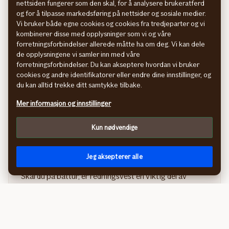
nettsiden fungerer som den skal, for å analysere brukeratferd
artikkelen
og for å tilpasse markedsføring på nettsider og sosiale medier.
Sjekklisten
Vi bruker både egne cookies og cookies fra tredjeparter og vi
for
kombinerer disse med opplysninger som vi og våre
forretningsforbindelser allerede måtte ha om deg. Vi kan dele
vårklargjøring
de opplysningene vi samler inn med våre
av
forretningsforbindelser. Du kan akseptere hvordan vi bruker
båt
cookies og andre identifikatorer eller endre dine innstillinger, og
du kan alltid trekke ditt samtykke tilbake.
Mer informasjon og innstillinger
Kun nødvendige
Jeg aksepterer alle
Velg riktig redningsvest til barna
Skal du på båttur, er redningsvest en viktig del av
båtutstyret. Sjekk at redningsvesten er i stand til å
redde barnet ditt.
i
Les mer
artikkelen