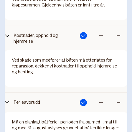
kjøpesummen. Gjelder hvis båten er inntil tre år.
Kostnader, opphold og
Inkludert
Ikke
Ikke
hjemreise
inkludert
inkludert
Ved skade som medfører at båten må etterlates for
reparasjon, dekker vi kostnader til opphold, hjemreise
og henting.
Ferieavbrudd
Inkludert
Ikke
Ikke
inkludert
inkludert
Må en planlagt båtferie i perioden fra og med 1. mai til
og med 31. august avlyses grunnet at båten ikke lenger