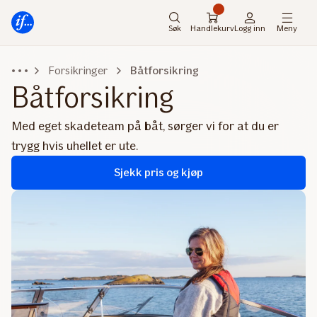
Hovedmeny
Til
innhold
Søk
Handlekurv
Logg inn
Meny
Forsikringer
Båtforsikring
Båtforsikring
Med eget skadeteam på båt, sørger vi for at du er
trygg hvis uhellet er ute.
Sjekk pris og kjøp