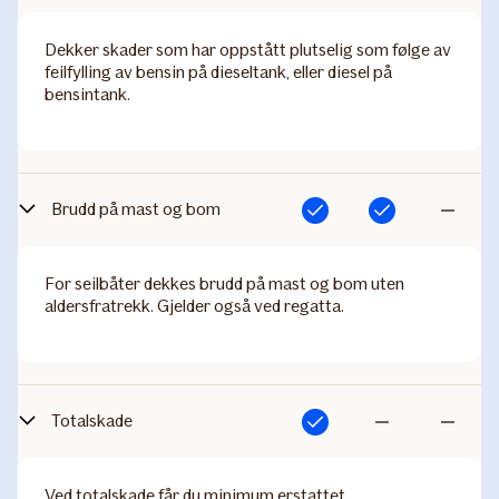
inkludert
Dekker skader som har oppstått plutselig som følge av
feilfylling av bensin på dieseltank, eller diesel på
bensintank.
Brudd på mast og bom
Inkludert
Inkludert
Ikke
inkludert
For seilbåter dekkes brudd på mast og bom uten
aldersfratrekk. Gjelder også ved regatta.
Totalskade
Inkludert
Ikke
Ikke
inkludert
inkludert
Ved totalskade får du minimum erstattet