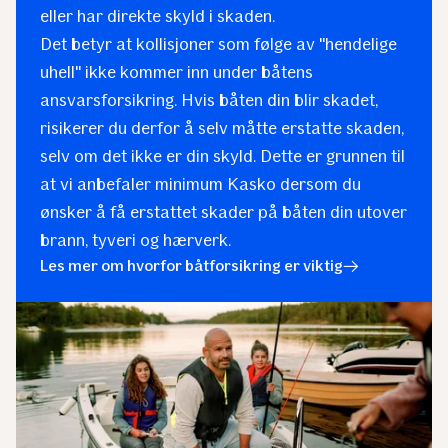
eller har direkte skyld i skaden.
Det betyr at kollisjoner som følge av "hendelige
uhell" ikke kommer inn under båtens
ansvarsforsikring. Hvis båten din blir skadet,
risikerer du derfor å selv måtte erstatte skaden,
selv om det ikke er din skyld. Dette er grunnen til
at vi anbefaler minimum Kasko dersom du
ønsker å få erstattet skader på båten din utover
brann, tyveri og hærverk.
Les mer om hvorfor båtforsikring er viktig