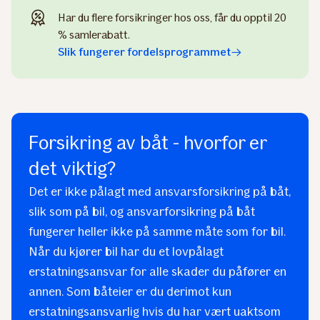
Har du flere forsikringer hos oss, får du opptil 20
% samlerabatt.
Slik fungerer fordelsprogrammet
Forsikring av båt - hvorfor er
det viktig?
Det er ikke pålagt med ansvarsforsikring på båt,
slik som på bil, og ansvarforsikring på båt
fungerer heller ikke på samme måte som for bil.
Når du kjører bil har du et lovpålagt
erstatningsansvar for alle skader du påfører en
annen. Som båteier er du derimot kun
erstatningsansvarlig hvis du har vært uaktsom