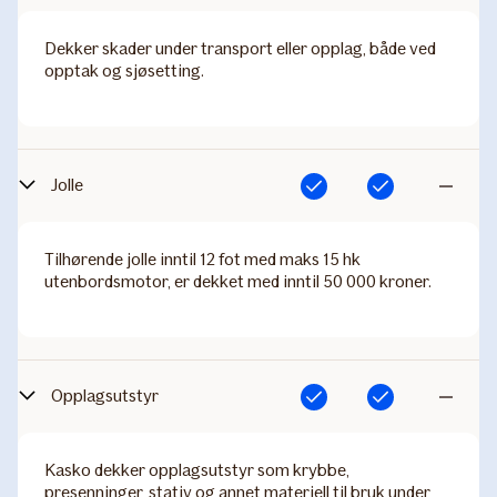
Dekker skader under transport eller opplag, både ved
opptak og sjøsetting.
Jolle
Inkludert
Inkludert
Ikke
inkludert
Tilhørende jolle inntil 12 fot med maks 15 hk
utenbordsmotor, er dekket med inntil 50 000 kroner.
Opplagsutstyr
Inkludert
Inkludert
Ikke
inkludert
Kasko dekker opplagsutstyr som krybbe,
presenninger, stativ og annet materiell til bruk under