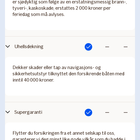
er sjødyktig som følge av en erstatningsmessig brann-,
tyveri-, kaskoskade, erstattes 2 000 kroner per
feriedag som må avlyses.
Uhellsdekning
Inkludert
Ikke
Ikke
inkludert
inkludert
Dekker skader eller tap av navigasjons- og
sikkerhetsutstyr tilknyttet den forsikrende båten med
inntil 40 000 kroner.
Supergaranti
Inkludert
Ikke
Ikke
inkludert
inkludert
Flytter du forsikringen fra et annet selskap til oss,
garanterer vi deg minst like gode vilkår som du hadde i