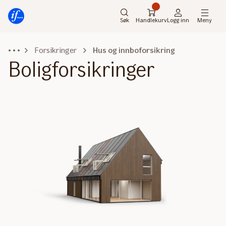
Hovedmeny
Til
innhold
Søk
Handlekurv
Logg inn
Meny
Forsikringer
Hus og innboforsikring
Boligforsikringer