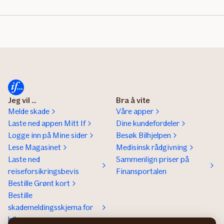
Jeg vil ...
Bra å vite
Melde skade
Våre apper
Laste ned appen Mitt If
Dine kundefordeler
Logge inn på Mine sider
Besøk Bilhjelpen
Lese Magasinet
Medisinsk rådgivning
Laste ned
Sammenlign priser på
reiseforsikringsbevis
Finansportalen
Bestille Grønt kort
Bestille
skademeldingsskjema for
bil