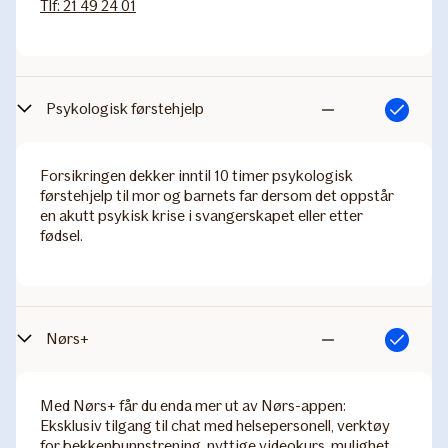
Tlf: 21 49 24 01
Psykologisk førstehjelp
Inkludert
Ikke
inkludert
Forsikringen dekker inntil 10 timer psykologisk
førstehjelp til mor og barnets far dersom det oppstår
en akutt psykisk krise i svangerskapet eller etter
fødsel.
Nørs+
Inkludert
Ikke
inkludert
Med Nørs+ får du enda mer ut av Nørs-appen:
Eksklusiv tilgang til chat med helsepersonell, verktøy
for bekkenbunnstrening, nyttige videokurs, mulighet