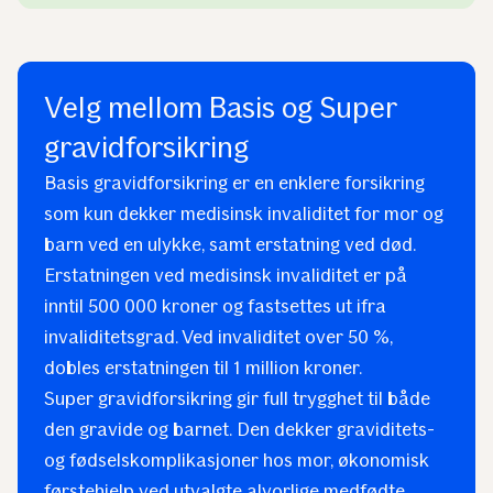
Velg mellom Basis og Super
gravidforsikring
Basis gravidforsikring er en enklere forsikring
som kun dekker medisinsk invaliditet for mor og
barn ved en ulykke, samt erstatning ved død.
Erstatningen ved medisinsk invaliditet er på
inntil 500 000 kroner og fastsettes ut ifra
invaliditetsgrad. Ved invaliditet over 50 %,
dobles erstatningen til 1 million kroner.
Super gravidforsikring gir full trygghet til både
den gravide og barnet. Den dekker graviditets-
og fødselskomplikasjoner hos mor, økonomisk
førstehjelp ved utvalgte alvorlige medfødte