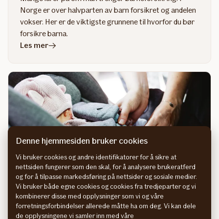
Norge er over halvparten av barn forsikret og andelen
vokser. Her er de viktigste grunnene til hvorfor du bør
forsikre barna.
i
Les mer
artikkelen
Hvorfor
er
det
nødvendig
å
forsikre
barn?
Denne hjemmesiden bruker cookies
Vi bruker cookies og andre identifikatorer for å sikre at
nettsiden fungerer som den skal, for å analysere brukeratferd
og for å tilpasse markedsføring på nettsider og sosiale medier.
Vi bruker både egne cookies og cookies fra tredjeparter og vi
kombinerer disse med opplysninger som vi og våre
Sikring av nyfødt i bil
forretningsforbindelser allerede måtte ha om deg. Vi kan dele
de opplysningene vi samler inn med våre
Har du kontroll på valg av barnestol og hvordan du bør