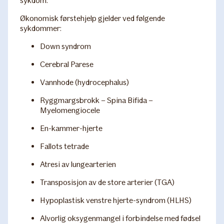
sykdom.
Økonomisk førstehjelp gjelder ved følgende
sykdommer:
Down syndrom
Cerebral Parese
Vannhode (hydrocephalus)
Ryggmargsbrokk – Spina Bifida –
Myelomengiocele
En-kammer-hjerte
Fallots tetrade
Atresi av lungearterien
Transposisjon av de store arterier (TGA)
Hypoplastisk venstre hjerte-syndrom (HLHS)
Alvorlig oksygenmangel i forbindelse med fødsel