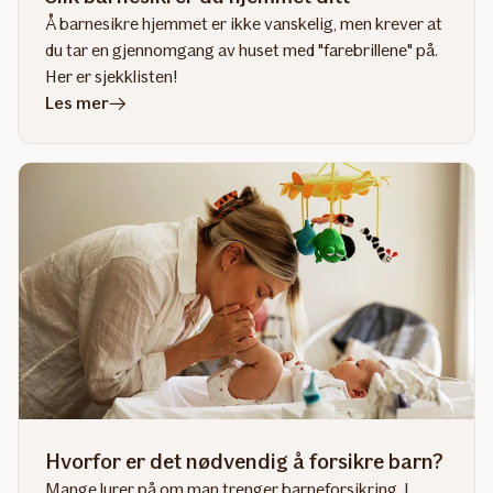
Å barnesikre hjemmet er ikke vanskelig, men krever at
du tar en gjennomgang av huset med "farebrillene" på.
Her er sjekklisten!
i
Les mer
artikkelen
Slik
barnesikrer
du
hjemmet
ditt
Hvorfor er det nødvendig å forsikre barn?
Mange lurer på om man trenger barneforsikring. I