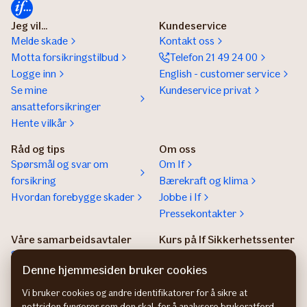
Jeg vil...
Kundeservice
Melde skade
Kontakt oss
Motta forsikringstilbud
Telefon 21 49 24 00
Logge inn
English - customer service
Se mine
Kundeservice privat
ansatteforsikringer
Hente vilkår
Råd og tips
Om oss
Spørsmål og svar om
Om If
forsikring
Bærekraft og klima
Hvordan forebygge skader
Jobbe i If
Pressekontakter
Våre samarbeidsavtaler
Kurs på If Sikkerhetssenter
Samarbeidsavtaler
If sikkerhetssenter
Denne hjemmesiden bruker cookies
Agentregister
Vi bruker cookies og andre identifikatorer for å sikre at
Insurance Product
nettsiden fungerer som den skal, for å analysere brukeratferd