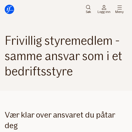
Hovedmeny
Til
innhold
Søk
Logg inn
Meny
Frivillig styremedlem -
samme ansvar som i et
bedriftsstyre
Vær klar over ansvaret du påtar
deg