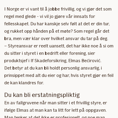
I Norge er vi vant til å jobbe frivillig, og vi gjør det som
regel med glede - vi vil jo gjøre vår innsats for
fellesskapet. Du har kanskje selv følt at det er din tur,
og rukket opp hånden på et møte? Som regel går det
bra, men vær klar over hvilket ansvar du tar på deg.
– Styreansvar er reelt uansett, det har ikke noe å si om
du sitter i styret i en bedrift eller forening, sier
produktsjef i If Skadeforsikring, Elmas Bećirović.
Det betyr at du kan bli holdt personlig ansvarlig, i
prinsippet med alt du eier og har, hvis styret gjør en feil
de kan klandres for.
Du kan bli erstatningspliktig
En av fallgruvene når man sitter i et frivillig styre, er
ifølge Elmas at man kan ta litt for lett på oppgaven.
Man tenker at det ikke er profesjonelt, og noe man