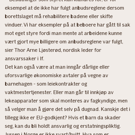
eksempel at de ikke har fulgt anbudsreglene dersom
borettslaget må rehabilitere badene eller skifte
vinduer. Vi har eksempler på at beboere har gått til sak
mot eget styre fordi man mente at arbeidene kunne
vært gjort mye billigere om anbudsreglene var fulgt,
sier Thor Arne Ljøsterød, nordisk leder for
ansvarssaker i If.
Det kan også være at man inngår dårlige eller
uforsvarlige økonomiske avtaler på vegne av
barnehagen - som leiekontrakter og
vaktmestertjenester. Eller man går til innkjøp av
lekeapparater som skal monteres av fagkyndige, men
så velger man å gjøre det selv på dugnad. Kanskje det i
tillegg ikke er EU-godkjent? Hvis et barn da skader
seg, kan du bli holdt ansvarlig og erstatningspliktig.
Jussen i Norge er ikke svart/hvitt. Hva som er