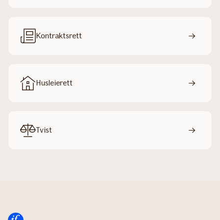
Kontraktsrett
Husleierett
Tvist