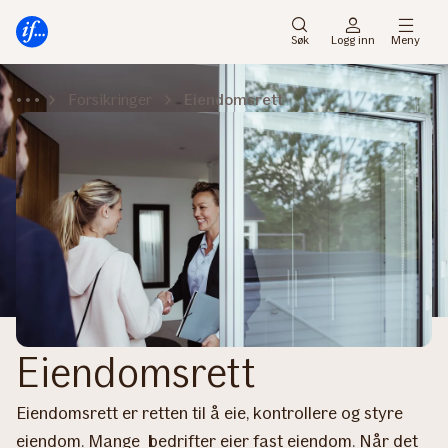
Hovedmeny
Til
innhold
Søk
Logg inn
Meny
Forsikringer
Eiendomsrett
Eiendomsrett
Eiendomsrett er retten til å eie, kontrollere og styre
eiendom. Mange bedrifter eier fast eiendom. Når det