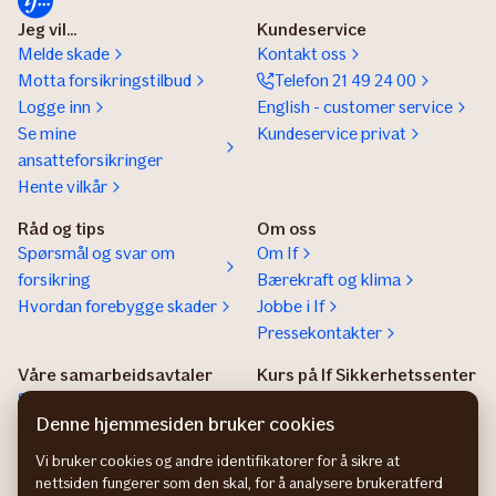
Jeg vil...
Kundeservice
Melde skade
Kontakt oss
Motta forsikringstilbud
Telefon 21 49 24 00
Logge inn
English - customer service
Se mine
Kundeservice privat
ansatteforsikringer
Hente vilkår
Råd og tips
Om oss
Spørsmål og svar om
Om If
forsikring
Bærekraft og klima
Hvordan forebygge skader
Jobbe i If
Pressekontakter
Våre samarbeidsavtaler
Kurs på If Sikkerhetssenter
Samarbeidsavtaler
If sikkerhetssenter
Denne hjemmesiden bruker cookies
Agentregister
Vi bruker cookies og andre identifikatorer for å sikre at
Insurance Product
nettsiden fungerer som den skal, for å analysere brukeratferd
Information