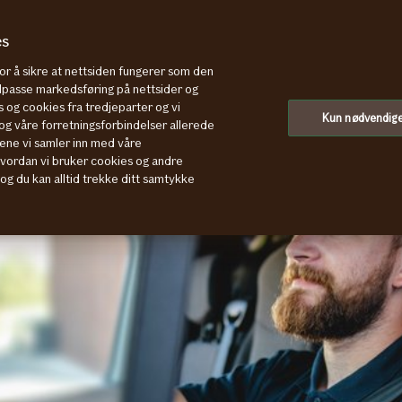
es
for å sikre at nettsiden fungerer som den
Hva koster firmabil for arbeidsgiver
tilpasse markedsføring på nettsider og
 og cookies fra tredjeparter og vi
Kun nødvendig
g våre forretningsforbindelser allerede
ene vi samler inn med våre
hvordan vi bruker cookies og andre
, og du kan alltid trekke ditt samtykke