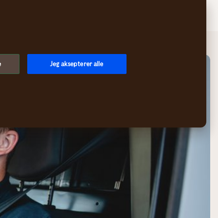
Søk
Logg inn
Meny
e
Jeg aksepterer alle