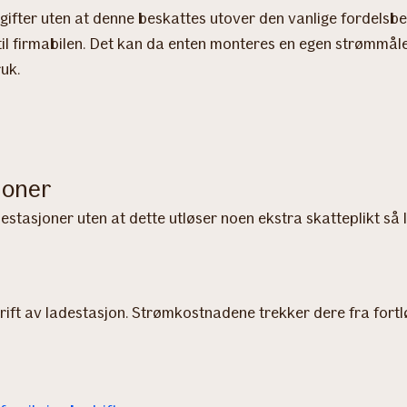
ifter uten at denne beskattes utover den vanlige fordelsb
til firmabilen. Det kan da enten monteres en egen strømmåle
ruk.
joner
stasjoner uten at dette utløser noen ekstra skatteplikt så l
ift av ladestasjon. Strømkostnadene trekker dere fra fortlø