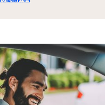
lforsikring bedrift
.