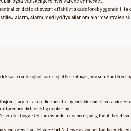
t blir også vanskeligere hvis varene er merket.
msentral er dette et svært effektivt skadeforebyggende til
stille» alarm, alarm med lyd/lys eller om alarmsentralen ska
ekkasje i en leilighet spre seg til flere etasjer, noe som kan bli veld
llasjon
- sørg for at du, dine ansatte og innleide underleverandører 
m utfører arbeid har riktig opplæring.
å rive eller bygge i et rom hvor det er vannrør, sørg for at du vet h
av vannrørene kan det være lurt å stenge av vannet før du for eksem