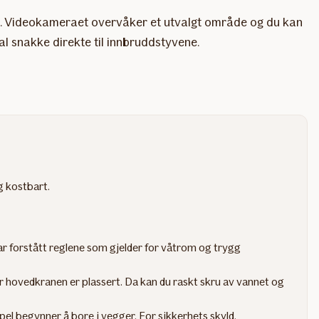
tak. Videokameraet overvåker et utvalgt område og du kan
l snakke direkte til innbruddstyvene.
ig kostbart.
har forstått reglene som gjelder for våtrom og trygg
vor hovedkranen er plassert. Da kan du raskt skru av vannet og
pel begynner å bore i vegger. For sikkerhets skyld.