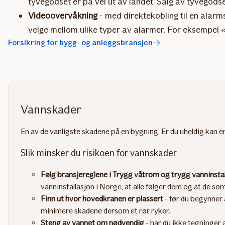
tyvegodset er på vei ut av landet. Salg av tyvegodse
Videoovervåkning
- med direktekobling til en alar
velge mellom ulike typer av alarmer. For eksempel «
Forsikring for bygg- og anleggsbransjen
Vannskader
En av de vanligste skadene på en bygning. Er du uheldig kan en l
Slik minsker du risikoen for vannskader
Følg bransjereglene i Trygg våtrom og trygg vanninsta
vanninstallasjon i Norge, at alle følger dem og at de so
Finn ut hvor hovedkranen er plassert
- før du begynner 
minimere skadene dersom et rør ryker.
Steng av vannet om nødvendig
- har du ikke tegninger 