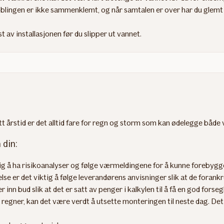
koblingen er ikke sammenklemt, og når samtalen er over har du glemt 
 av installasjonen før du slipper ut vannet.
tt årstid er det alltid fare for regn og storm som kan ødelegge både
 din:
ig å ha risikoanalyser og følge værmeldingene for å kunne forebygg
lse er det viktig å følge leverandørens anvisninger slik at de forankre
 inn bud slik at det er satt av penger i kalkylen til å få en god forse
t regner, kan det være verdt å utsette monteringen til neste dag. De