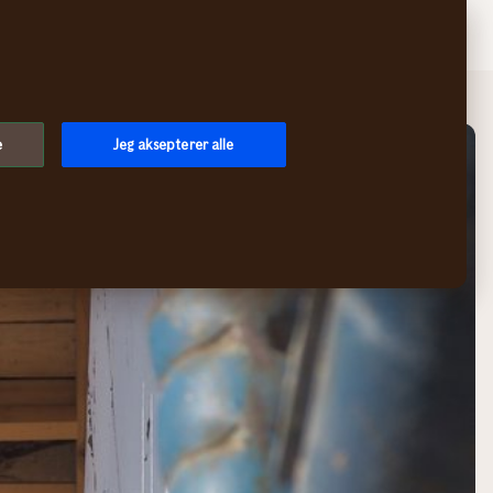
Søk
Logg inn
Meny
e
Jeg aksepterer alle