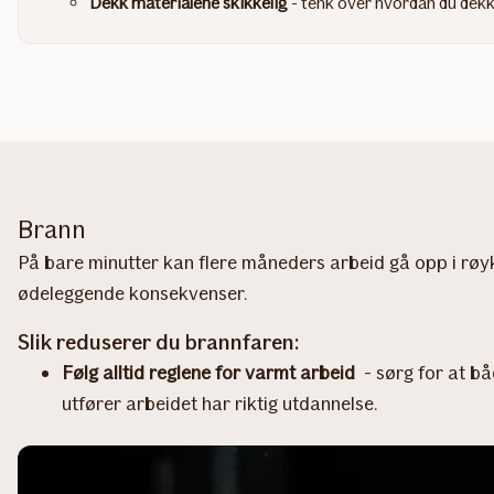
Dekk materialene skikkelig
- tenk over hvordan du dek
Brann
På bare minutter kan flere måneders arbeid gå opp i røyk.
ødeleggende konsekvenser.
Slik reduserer du brannfaren:
Følg alltid reglene for varmt arbeid
- sørg for at bå
utfører arbeidet har riktig utdannelse.