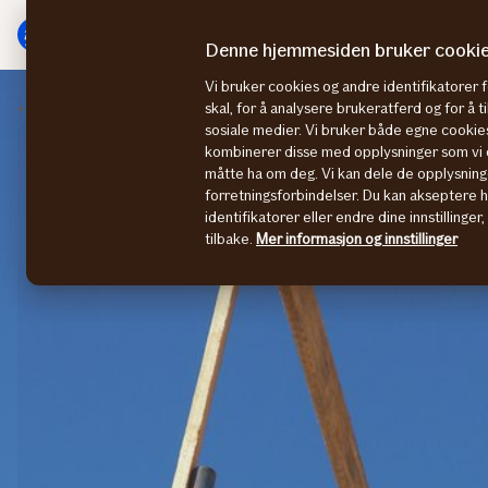
Hovedmeny
Til
innhold
Denne hjemmesiden bruker cooki
Vi bruker cookies og andre identifikatorer 
Bygg- og anlegg
Forebygg skader på arbeidsplassen
skal, for å analysere brukeratferd og for å 
sosiale medier. Vi bruker både egne cookies
kombinerer disse med opplysninger som vi o
måtte ha om deg. Vi kan dele de opplysning
forretningsforbindelser. Du kan akseptere 
identifikatorer eller endre dine innstillinger
tilbake.
Mer informasjon og innstillinger