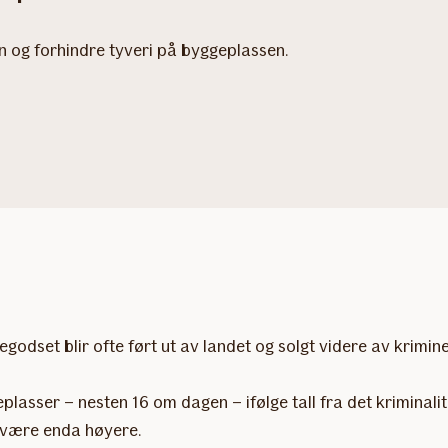
n og forhindre tyveri på byggeplassen.
godset blir ofte ført ut av landet og solgt videre av krimin
lasser – nesten 16 om dagen – ifølge tall fra det kriminali
n være enda høyere.