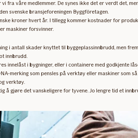
er vi fra våre medlemmer. De synes ikke det er verdt det, me
i den svenske bransjeforeningen Byggföretagen.
venske kroner hvert år. I tillegg kommer kostnader for produ
er maskiner forsvinner.
ng i antall skader knyttet til byggeplassinnbrudd, men frem
ot innbrudd.
es innelåst i bygninger, eller i containere med godkjente l
A-merking som pensles på verktøy eller maskiner som så blir 
og verktøy.
g å gjøre det vanskeligere for tyvene. Jo lengre tid et innbrud