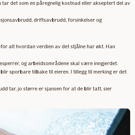
n tar det som en påregnelig kostnad eller akseptert del av
ksjonsavbrudd, driftsavbrudd, forsinkelser og
for alt hvordan verdien av det stjålne har økt. Han
åsesperrer, og arbeidsområdene skal være inngjerdet.
sporbare tilbake til eieren. I tillegg til merking er det
d tar, jo større er sjansen for at de blir tatt, sier