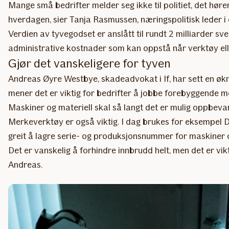
Mange små bedrifter melder seg ikke til politiet, det hør
hverdagen, sier Tanja Rasmussen, næringspolitisk leder 
Verdien av tyvegodset er anslått til rundt 2 milliarder s
administrative kostnader som kan oppstå når verktøy ell
Gjør det vanskeligere for tyven
Andreas Øyre Westbye, skadeadvokat i If, har sett en økni
mener det er viktig for bedrifter å jobbe forebyggende m
Maskiner og materiell skal så langt det er mulig oppbevar
Merkeverktøy er også viktig. I dag brukes for eksempel DN
greit å lagre serie- og produksjonsnummer for maskiner 
Det er vanskelig å forhindre innbrudd helt, men det er vikti
Andreas.