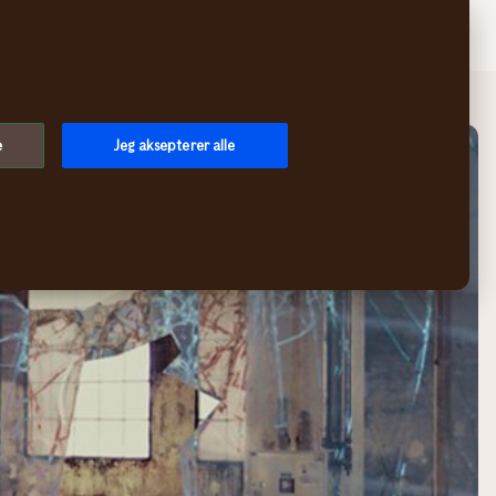
Søk
Logg inn
Meny
e
Jeg aksepterer alle