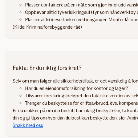
Plasser containere på en måte som gjør innbrudd vanskel
Oppbevar alltid tyverisikringsutstyr som håndverktøy 
Plasser aldri dieseltanken ved innganger. Monter låsbar
(Kilde: Kriminalforebyggende råd)
Fakta: Er du riktig forsikret?
Selv om man følger alle sikkerhetstiltak, er det vanskelig å for
Har du en eiendomsforsikring for kontor og lager?
Tilsvarer forsikringsbeløpet den faktiske verdien av se
Trenger du beskyttelse for driftsavbrudd, dvs. kompensa
Er du usikker på om din bedrift har riktig beskyttelse, ta k
din og gi tips om hvordan du best kan beskytte den, sier An
Snakk med oss