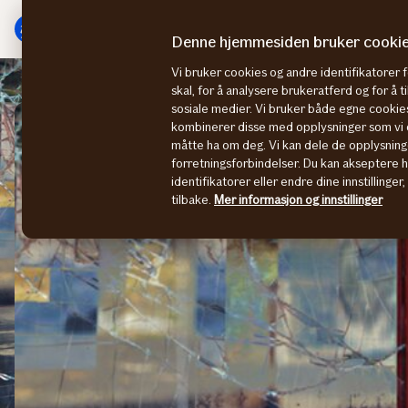
Hovedmeny
Til
innhold
Denne hjemmesiden bruker cooki
Vi bruker cookies og andre identifikatorer 
Bygg- og anlegg
Stopp tyven på byggeplassen
skal, for å analysere brukeratferd og for å 
sosiale medier. Vi bruker både egne cookies
kombinerer disse med opplysninger som vi o
måtte ha om deg. Vi kan dele de opplysning
forretningsforbindelser. Du kan akseptere 
identifikatorer eller endre dine innstillinger
tilbake.
Mer informasjon og innstillinger