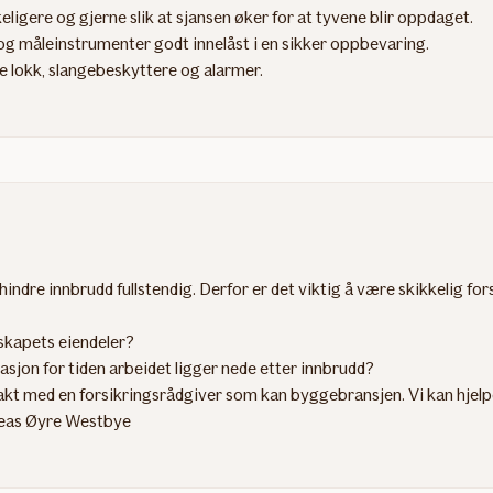
igere og gjerne slik at sjansen øker for at tyvene blir oppdaget.
og måleinstrumenter godt innelåst i en sikker oppbevaring.
e lokk, slangebeskyttere og alarmer.
hindre innbrudd fullstendig. Derfor er det viktig å være skikkelig fors
lskapets eiendeler?
sjon for tiden arbeidet ligger nede etter innbrudd?
ontakt med en forsikringsrådgiver som kan byggebransjen. Vi kan hje
dreas Øyre Westbye