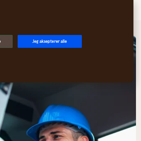
Søk
Logg inn
Meny
e
Jeg aksepterer alle