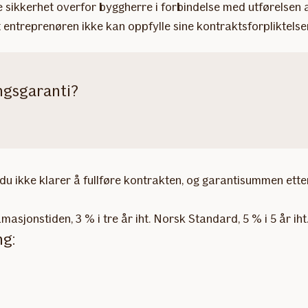
le sikkerhet overfor byggherre i forbindelse med utførelsen 
ntreprenøren ikke kan oppfylle sine kontraktsforpliktelser 
ingsgaranti?
m du ikke klarer å fullføre kontrakten, og garantisummen e
masjonstiden, 3 % i tre år iht. Norsk Standard, 5 % i 5 år i
ng: