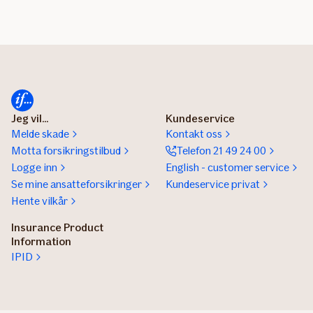
Jeg vil...
Kundeservice
Melde skade
Kontakt oss
Motta forsikringstilbud
Telefon 21 49 24 00
Logge inn
English - customer service
Se mine ansatteforsikringer
Kundeservice privat
Hente vilkår
Insurance Product
Information
IPID