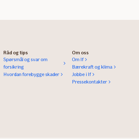
Råd og tips
Om oss
Spørsmål og svar om
Om If
forsikring
Bærekraft og klima
Hvordan forebygge skader
Jobbe i If
Pressekontakter