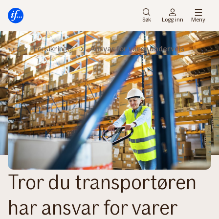
Hovedmeny
Til
innhold
Søk
Logg inn
Meny
Forsikringer
Ansvar for varer underveis
Tror du transportøren
har ansvar for varer