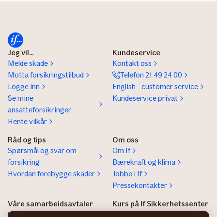
Jeg vil...
Kundeservice
Melde skade
Kontakt oss
Motta forsikringstilbud
Telefon 21 49 24 00
Logge inn
English - customer service
Se mine
Kundeservice privat
ansatteforsikringer
Hente vilkår
Råd og tips
Om oss
Spørsmål og svar om
Om If
forsikring
Bærekraft og klima
Hvordan forebygge skader
Jobbe i If
Pressekontakter
Våre samarbeidsavtaler
Kurs på If Sikkerhetssenter
Samarbeidsavtaler
If sikkerhetssenter