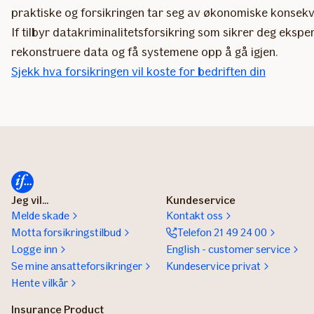
praktiske og forsikringen tar seg av økonomiske konsekve
If tilbyr datakriminalitetsforsikring som sikrer deg eksp
rekonstruere data og få systemene opp å gå igjen.
Sjekk hva forsikringen vil koste for bedriften din
Jeg vil...
Kundeservice
Melde skade
Kontakt oss
Motta forsikringstilbud
Telefon 21 49 24 00
Logge inn
English - customer service
Se mine ansatteforsikringer
Kundeservice privat
Hente vilkår
Insurance Product