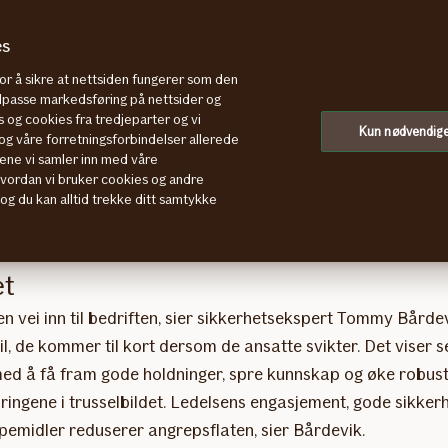
es
for å sikre at nettsiden fungerer som den
tilpasse markedsføring på nettsider og
 og cookies fra tredjeparter og vi
dusere risikoen betrakteli
Kun nødvendig
g våre forretningsforbindelser allerede
ene vi samler inn med våre
hvordan vi bruker cookies og andre
, og du kan alltid trekke ditt samtykke
et
en vei inn til bedriften, sier sikkerhetsekspert Tommy Bårde
, de kommer til kort dersom de ansatte svikter. Det viser s
med å få fram gode holdninger, spre kunnskap og øke robusth
ingene i trusselbildet. Ledelsens engasjement, gode sikkerh
pemidler reduserer angrepsflaten, sier Bårdevik.