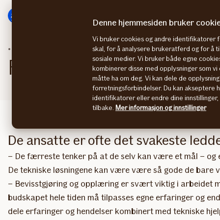
Hovedmeny
Til
innhold
Denne hjemmesiden bruker cooki
Vi bruker cookies og andre identifikatorer 
IT-sikkerhet
5 sikkerhetshull
skal, for å analysere brukeratferd og for å 
sosiale medier. Vi bruker både egne cookies
Fem viktige tiltak kan re
kombinerer disse med opplysninger som vi o
måtte ha om deg. Vi kan dele de opplysning
forretningsforbindelser. Du kan akseptere 
identifikatorer eller endre dine innstillinger
tilbake.
Mer informasjon og innstillinger
De ansatte er ofte det svakeste ledd
​– De færreste tenker på at de selv kan være et mål – og 
De tekniske løsningene kan være være så gode de bare vil
– Bevisstgjøring og opplæring er svært viktig i arbeidet 
budskapet hele tiden må tilpasses egne erfaringer og endr
dele erfaringer og hendelser kombinert med tekniske hjel