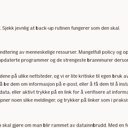
 Sjekk jevnlig at back-up rutinen fungerer som den skal.
 håndtering av menneskelige ressurser. Mangelfull policy og
 oppdaterte programmer og de strengeste brannmurer dersom
e på ulike nettsteder, og vi er lite kritiske til egen bruk a
 be dem om informasjon på e-post, eller å få dem til å ins
ata, eller aktivt trykke på en link for å verifisere at inform
l åpner noen slike meldinger, og trykker på linker som i pra
man skal gjøre om man blir rammet av datainnbrudd. Med en f