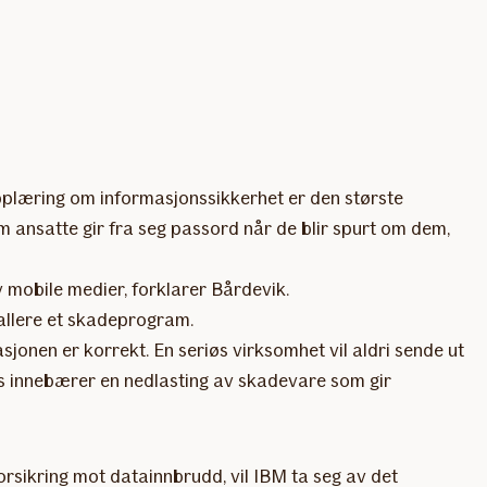
 opplæring om informasjonssikkerhet er den største
 ansatte gir fra seg passord når de blir spurt om dem,
v mobile medier, forklarer Bårdevik.
tallere et skadeprogram.
asjonen er korrekt. En seriøs virksomhet vil aldri sende ut
ksis innebærer en nedlasting av skadevare som gir
orsikring mot datainnbrudd, vil IBM ta seg av det