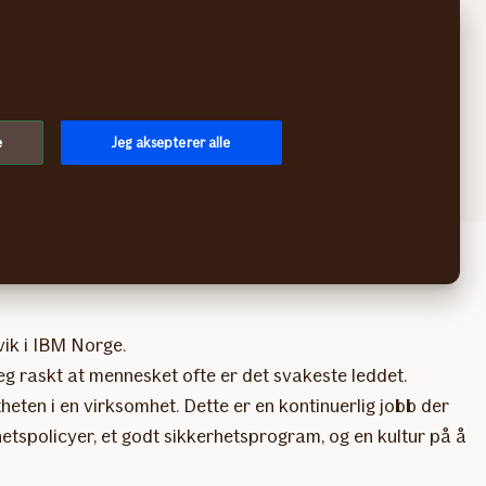
Søk
Logg inn
Meny
g
e
Jeg aksepterer alle
vik i IBM Norge.
eg raskt at mennesket ofte er det svakeste leddet.
eten i en virksomhet. Dette er en kontinuerlig jobb der
etspolicyer, et godt sikkerhetsprogram, og en kultur på å