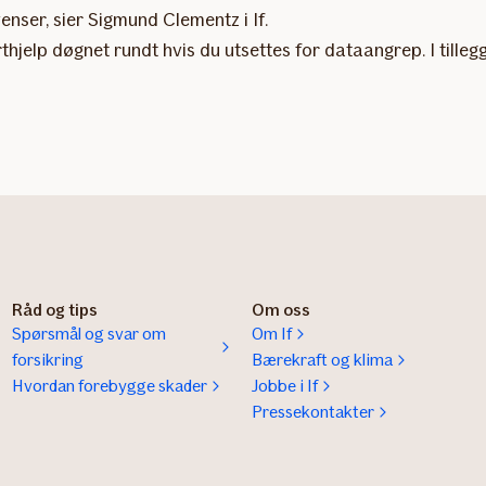
nser, sier Sigmund Clementz i If.
erthjelp døgnet rundt hvis du utsettes for dataangrep. I til
Råd og tips
Om oss
Spørsmål og svar om
Om If
forsikring
Bærekraft og klima
Hvordan forebygge skader
Jobbe i If
Pressekontakter