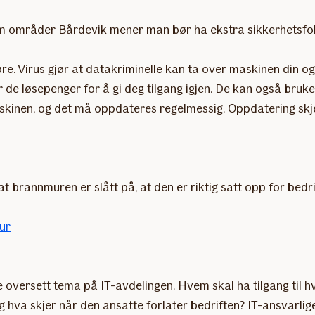
 fem områder Bårdevik mener man bør ha ekstra sikkerhetsfo
øre. Virus gjør at datakriminelle kan ta over maskinen din og
de løsepenger for å gi deg tilgang igjen. De kan også bruke 
skinen, og det må oppdateres regelmessig. Oppdatering skj
 brannmuren er slått på, at den er riktig satt opp for bedrif
ur
te oversett tema på IT-avdelingen. Hvem skal ha tilgang til
g hva skjer når den ansatte forlater bedriften? IT-ansvarlig