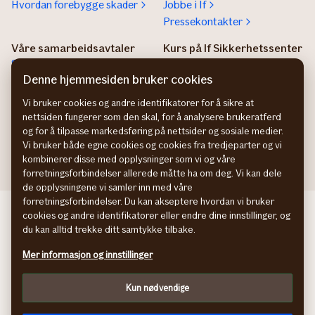
Hvordan forebygge skader
Jobbe i If
Pressekontakter
Våre samarbeidsavtaler
Kurs på If Sikkerhetssenter
Samarbeidsavtaler
If sikkerhetssenter
Denne hjemmesiden bruker cookies
Agentregister
Vi bruker cookies og andre identifikatorer for å sikre at
Insurance Product
nettsiden fungerer som den skal, for å analysere brukeratferd
Information
og for å tilpasse markedsføring på nettsider og sosiale medier.
IPID
Vi bruker både egne cookies og cookies fra tredjeparter og vi
kombinerer disse med opplysninger som vi og våre
forretningsforbindelser allerede måtte ha om deg. Vi kan dele
de opplysningene vi samler inn med våre
forretningsforbindelser. Du kan akseptere hvordan vi bruker
If företagsförsäkring SE
cookies og andre identifikatorer eller endre dine innstillinger, og
If erhvervsforsikring DK
du kan alltid trekke ditt samtykke tilbake.
If yritysvakuutus FI
Mer informasjon og innstillinger
© If Skadeforsikring NUF
Behandling av personopplysninger
Kun nødvendige
Cookies
In English