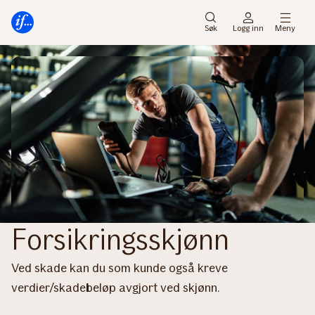
Hovedmeny
Til
innhold
Søk
Logg inn
Meny
Forsikringsskjønn
Ved skade kan du som kunde også kreve
verdier/skadebeløp avgjort ved skjønn.