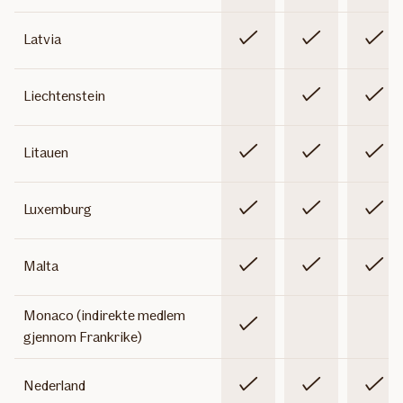
inklude
Inkludert
Inkludert
Inklude
Latvia
Ikke
Inkludert
Inklude
Liechtenstein
inkludert
Inkludert
Inkludert
Inklude
Litauen
Inkludert
Inkludert
Inklude
Luxemburg
Inkludert
Inkludert
Inklude
Malta
Monaco (indirekte medlem
Inkludert
Ikke
Ikke
gjennom Frankrike)
inkludert
inklude
Inkludert
Inkludert
Inklude
Nederland