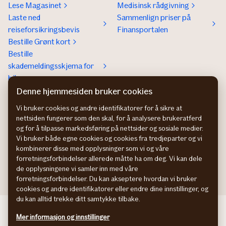
Lese Magasinet
Medisinsk rådgivning
Laste ned
Sammenlign priser på
reiseforsikringsbevis
Finansportalen
Bestille Grønt kort
Bestille
skademeldingsskjema for
bil
Denne hjemmesiden bruker cookies
Om If
Kontakt If
Om If
Kundeservice
Vi bruker cookies og andre identifikatorer for å sikre at
nettsiden fungerer som den skal, for å analysere brukeratferd
Bærekraft og klima
Betaling og faktura
og for å tilpasse markedsføring på nettsider og sosiale medier.
Jobb hos oss
Hvis du ikke er fornøyd
Vi bruker både egne cookies og cookies fra tredjeparter og vi
Presse
Presse
kombinerer disse med opplysninger som vi og våre
Bedrift
forretningsforbindelser allerede måtte ha om deg. Vi kan dele
de opplysningene vi samler inn med våre
forretningsforbindelser. Du kan akseptere hvordan vi bruker
cookies og andre identifikatorer eller endre dine innstillinger, og
du kan alltid trekke ditt samtykke tilbake.
If Skadeförsäkring SE
Mer informasjon og innstillinger
If Skadeforsikring DK