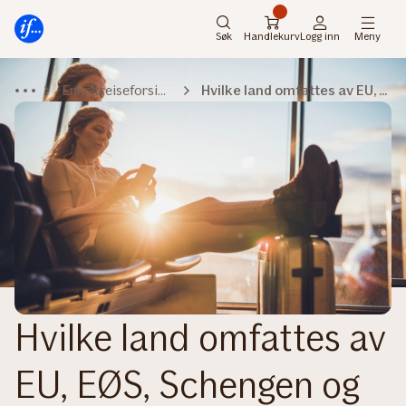
Hovedmeny
Til
innhold
Søk
Handlekurv
Logg inn
Meny
Enkeltreiseforsikring
Hvilke land omfattes av EU, EØS, Schengen og Storbritannia
Hvilke land omfattes av
EU, EØS, Schengen og