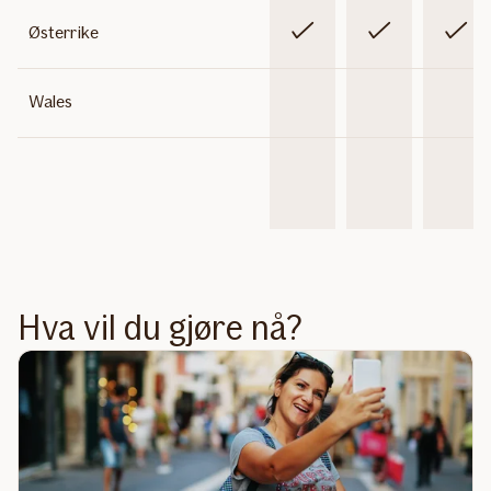
Inkludert
Inkludert
Inklude
Østerrike
Ikke
Ikke
Ikke
Wales
inkludert
inkludert
inklude
Ikke
Ikke
Ikke
Ikke
inkludert
inkludert
inkludert
inklude
Hva vil du gjøre nå?