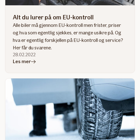
Alt du lurer på om EU-kontroll
Alle biler må gjennom EU-kontroll men frister, priser
og hva som egentlig sjekkes, er mange usikre på. Og
hva er egentlig forskjellen på EU-kontroll og service?
Her får du svarene.
28.02.2022
i
Les mer
artikkelen
Alt
du
lurer
på
om
EU-
kontroll