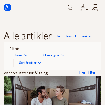
Hovedmeny
Til
innhold
Søk
Logg inn
Meny
Alle artikler
Endre hovedkategori
Filtrér
Tema
Publiseringsår
Sortér etter
Fjern filter
Viser resultater for:
Visning