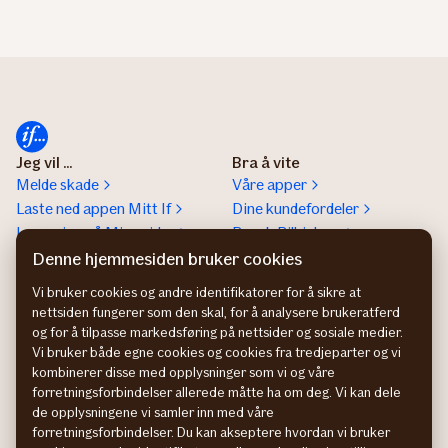
Jeg vil ...
Bra å vite
Melde skade
Våre apper
Laste ned appen Mitt If
Dine kundefordeler
Logge inn på Mine sider
Besøk Bilhjelpen
Lese Magasinet
Medisinsk rådgivning
Denne hjemmesiden bruker cookies
Laste ned
Sammenlign priser på
Vi bruker cookies og andre identifikatorer for å sikre at
reiseforsikringsbevis
Finansportalen
nettsiden fungerer som den skal, for å analysere brukeratferd
Bestille Grønt kort
og for å tilpasse markedsføring på nettsider og sosiale medier.
Bestille
Vi bruker både egne cookies og cookies fra tredjeparter og vi
kombinerer disse med opplysninger som vi og våre
skademeldingsskjema for
forretningsforbindelser allerede måtte ha om deg. Vi kan dele
bil
de opplysningene vi samler inn med våre
forretningsforbindelser. Du kan akseptere hvordan vi bruker
Om If
Kontakt If