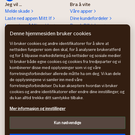
Jeg vil ...
Bra å vite
Melde skade
Våre apper
Laste ned appen Mitt If
Dine kundefordeler
Logge inn på Mine sider
Besøk Bilhjelpen
Lese Magasinet
Medisinsk rådgivning
Denne hjemmesiden bruker cookies
Laste ned
Sammenlign priser på
Vi bruker cookies og andre identifikatorer for å sikre at
reiseforsikringsbevis
Finansportalen
nettsiden fungerer som den skal, for å analysere brukeratferd
Bestille Grønt kort
og for å tilpasse markedsføring på nettsider og sosiale medier.
Bestille
Vi bruker både egne cookies og cookies fra tredjeparter og vi
kombinerer disse med opplysninger som vi og våre
skademeldingsskjema for
forretningsforbindelser allerede måtte ha om deg. Vi kan dele
bil
de opplysningene vi samler inn med våre
forretningsforbindelser. Du kan akseptere hvordan vi bruker
Om If
Kontakt If
cookies og andre identifikatorer eller endre dine innstillinger, og
Om If
Kundeservice
du kan alltid trekke ditt samtykke tilbake.
Bærekraft og klima
Betaling og faktura
Jobb hos oss
Hvis du ikke er fornøyd
Mer informasjon og innstillinger
Presse
Presse
Bedrift
Kun nødvendige