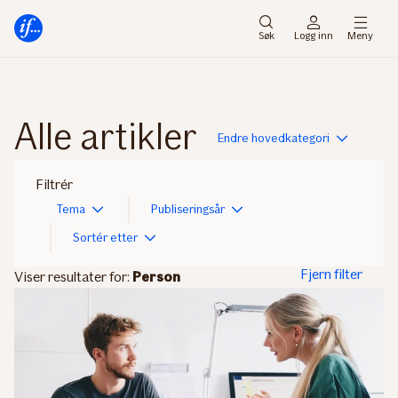
Hovedmeny
Til
innhold
Søk
Logg inn
Meny
Alle artikler
Endre hovedkategori
Filtrér
Tema
Publiseringsår
Sortér etter
Fjern filter
Viser resultater for:
Person