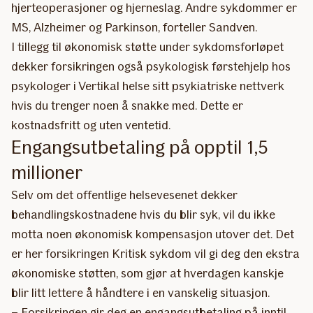
hjerteoperasjoner og hjerneslag. Andre sykdommer er
MS, Alzheimer og Parkinson, forteller Sandven.
I tillegg til økonomisk støtte under sykdomsforløpet
dekker forsikringen også psykologisk førstehjelp hos
psykologer i Vertikal helse sitt psykiatriske nettverk
hvis du trenger noen å snakke med. Dette er
kostnadsfritt og uten ventetid.
Engangsutbetaling på opptil 1,5
millioner
Selv om det offentlige helsevesenet dekker
behandlingskostnadene hvis du blir syk, vil du ikke
motta noen økonomisk kompensasjon utover det. Det
er her forsikringen Kritisk sykdom vil gi deg den ekstra
økonomiske støtten, som gjør at hverdagen kanskje
blir litt lettere å håndtere i en vanskelig situasjon.
– Forsikringen gir deg en engangsutbetaling på inntil