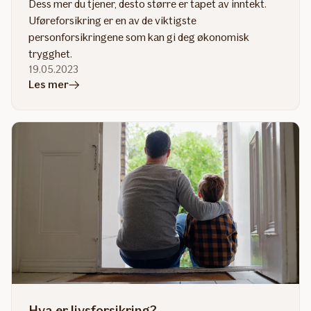
Dess mer du tjener, desto større er tapet av inntekt.
Uføreforsikring er en av de viktigste
personforsikringene som kan gi deg økonomisk
trygghet.
19.05.2023
i
Les mer
artikkelen
Hvordan
fungerer
uføreforsikring?
Hva er livsforsikring?