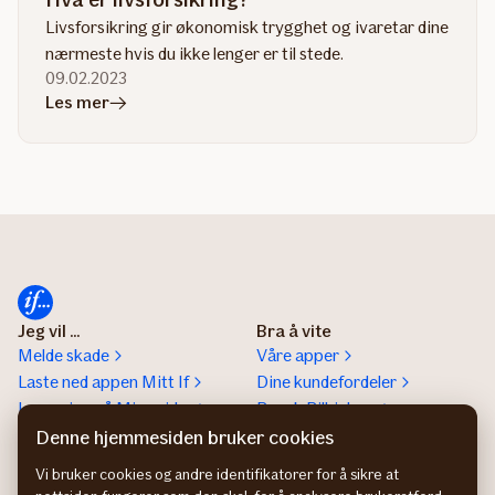
Livsforsikring gir økonomisk trygghet og ivaretar dine
nærmeste hvis du ikke lenger er til stede.
09.02.2023
i
Les mer
artikkelen
Hva
er
livsforsikring?
Jeg vil ...
Bra å vite
Melde skade
Våre apper
Laste ned appen Mitt If
Dine kundefordeler
Logge inn på Mine sider
Besøk Bilhjelpen
Lese Magasinet
Medisinsk rådgivning
Denne hjemmesiden bruker cookies
Laste ned
Sammenlign priser på
Vi bruker cookies og andre identifikatorer for å sikre at
reiseforsikringsbevis
Finansportalen