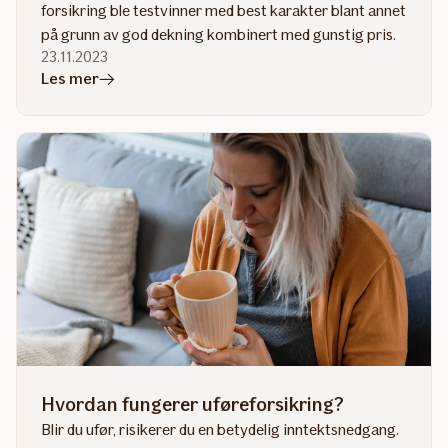
forsikring ble testvinner med best karakter blant annet
på grunn av god dekning kombinert med gunstig pris.
23.11.2023
i
Les mer
artikkelen
Kritisk
sykdom
best
i
test
Hvordan fungerer uføreforsikring?
Blir du ufør, risikerer du en betydelig inntektsnedgang.