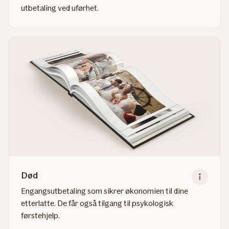
utbetaling ved uførhet.
Read
more
about
Sykdom
Død
Engangsutbetaling som sikrer økonomien til dine
etterlatte. De får også tilgang til psykologisk
førstehjelp.
Read