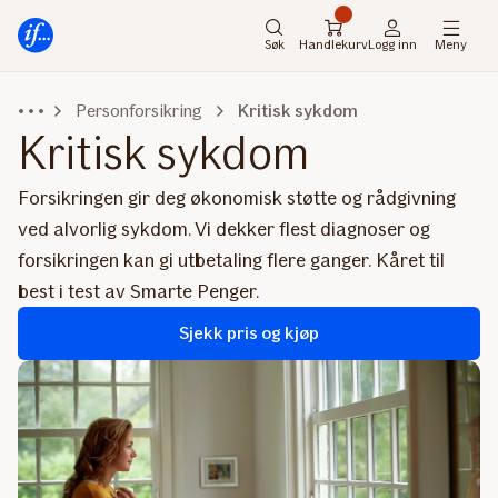
Hovedmeny
Til
innhold
Søk
Handlekurv
Logg inn
Meny
Personforsikring
Kritisk sykdom
Kritisk sykdom
Forsikringen gir deg økonomisk støtte og rådgivning
ved alvorlig sykdom. Vi dekker flest diagnoser og
forsikringen kan gi utbetaling flere ganger. Kåret til
best i test av Smarte Penger.
Sjekk pris og kjøp