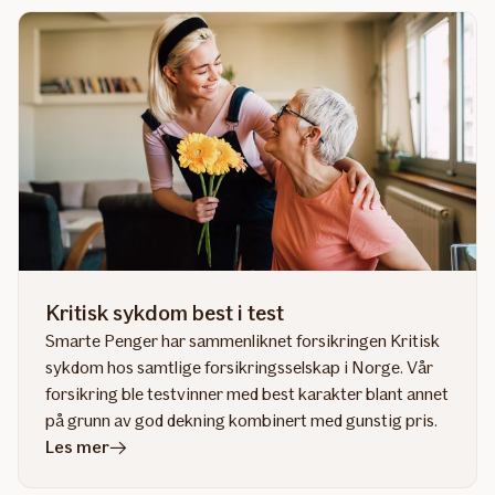
Den
beste
helseforsikringen
Kritisk sykdom best i test
Smarte Penger har sammenliknet forsikringen Kritisk
sykdom hos samtlige forsikringsselskap i Norge. Vår
forsikring ble testvinner med best karakter blant annet
på grunn av god dekning kombinert med gunstig pris.
i
Les mer
artikkelen