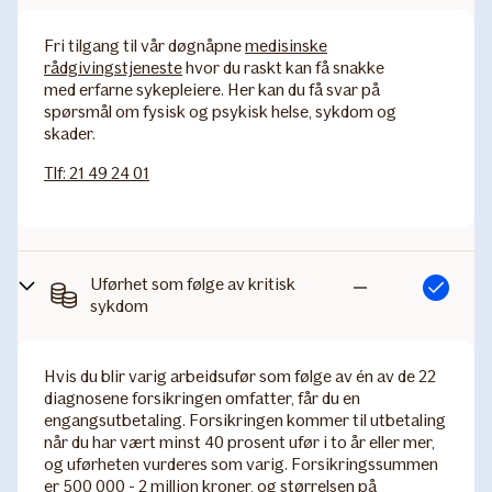
inkludert
Fri tilgang til vår døgnåpne
medisinske
rådgivingstjeneste
hvor du raskt kan få snakke
med erfarne sykepleiere. Her kan du få svar på
spørsmål om fysisk og psykisk helse, sykdom og
skader.
Tlf: 21 49 24 01
Uførhet som følge av kritisk
Inkludert
Ikke
sykdom
inkludert
Hvis du blir varig arbeidsufør som følge av én av de 22
diagnosene forsikringen omfatter, får du en
engangsutbetaling. Forsikringen kommer til utbetaling
når du har vært minst 40 prosent ufør i to år eller mer,
og uførheten vurderes som varig. Forsikringssummen
er 500 000 - 2 million kroner, og størrelsen på