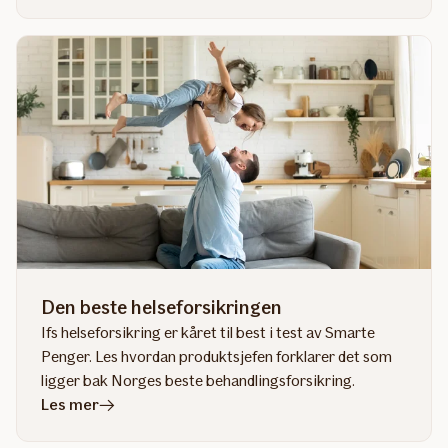
artikkelen
Forsikring
ved
alvorlig
sykdom
Den beste helseforsikringen
Ifs helseforsikring er kåret til best i test av Smarte
Penger. Les hvordan produktsjefen forklarer det som
ligger bak Norges beste behandlingsforsikring.
i
Les mer
artikkelen