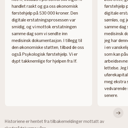
handlet raskt og ga oss økonomisk
førstehjelp 
førstehjelp på 530 000 kroner. Den
digitale ers
digitale erstatningsprosessen var
sømløs, og 
smidig, og vi mottok erstatningen
samme dag s
samme dag som vi sendte inn
medisinsk d
medisinsk dokumentasjon. I tillegg til
jeg har den
den økonomiske støtten, tilbød de oss
i en vanskel
også Psykologisk førstehjelp. Vi er
som kan påv
dypt takknemlige for hjelpen fra If.
arbeidsevne
lettelse. Je
uførekapital
meg ekstra s
vedvarende s
senere.
Read
Read
more
more
about
about
Bla
Brystkreft
MS-
til
Historiene er hentet fra tilbakemeldinger mottatt av
diagnose
nest