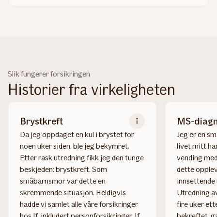
more
about
Død
Slik fungerer forsikringen
Historier fra virkeligheten
Brystkreft
MS-diag
Da jeg oppdaget en kul i brystet for
Jeg er en s
noen uker siden, ble jeg bekymret.
livet mitt ha
Etter rask utredning fikk jeg den tunge
vending med 
beskjeden: brystkreft. Som
dette opplev
småbarnsmor var dette en
innsettende 
skremmende situasjon. Heldigvis
Utredning a
hadde vi samlet alle våre forsikringer
fire uker et
hos If, inkludert personforsikringer. If
bekreftet, 