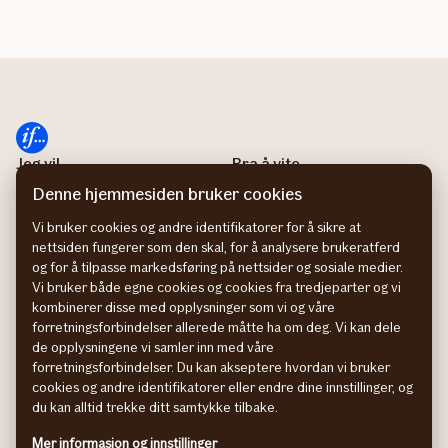
Kritisk
sykdom
best
i
test
Jeg vil ...
Bra å vite
Melde skade
Våre apper
Denne hjemmesiden bruker cookies
Laste ned appen Mitt If
Dine kundefordeler
Vi bruker cookies og andre identifikatorer for å sikre at
Logge inn på Mine sider
Besøk Bilhjelpen
nettsiden fungerer som den skal, for å analysere brukeratferd
Lese Magasinet
Medisinsk rådgivning
og for å tilpasse markedsføring på nettsider og sosiale medier.
Laste ned
Sammenlign priser på
Vi bruker både egne cookies og cookies fra tredjeparter og vi
reiseforsikringsbevis
Finansportalen
kombinerer disse med opplysninger som vi og våre
forretningsforbindelser allerede måtte ha om deg. Vi kan dele
Bestille Grønt kort
de opplysningene vi samler inn med våre
Bestille
forretningsforbindelser. Du kan akseptere hvordan vi bruker
skademeldingsskjema for
cookies og andre identifikatorer eller endre dine innstillinger, og
bil
du kan alltid trekke ditt samtykke tilbake.
Om If
Kontakt If
Mer informasjon og innstillinger