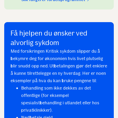
Få hjelpen du ønsker ved
alvorlig sykdom
Med forsikringen Kritisk sykdom slipper du å
bekymre deg for økonomien hvis livet plutselig
blir snudd opp ned. Utbetalingen gjør det enklere
å kunne tilrettelegge en ny hverdag. Her er noen
eksempler på hva du kan bruke pengene til:
Behandling som ikke dekkes av det
offentlige (for eksempel
spesialistbehandling i utlandet eller hos
privatklinikker).
Nedbetale gjeld.