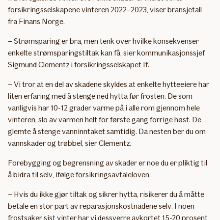
forsikringsselskapene vinteren 2022–2023, viser bransjetall
fra Finans Norge.
– Strømsparing er bra, men tenk over hvilke konsekvenser
enkelte strømsparingstiltak kan få, sier kommunikasjonssjef
Sigmund Clementz i forsikringsselskapet If.
– Vi tror at en del av skadene skyldes at enkelte hytteeiere har
liten erfaring med å stenge ned hytta før frosten. De som
vanligvis har 10-12 grader varme på i alle rom gjennom hele
vinteren, slo av varmen helt for første gang forrige høst. De
glemte å stenge vanninntaket samtidig. Da nesten ber du om
vannskader og trøbbel, sier Clementz.
Forebygging og begrensning av skader er noe du er pliktig til
å bidra til selv, ifølge forsikringsavtaleloven.
– Hvis du ikke gjør tiltak og sikrer hytta, risikerer du å måtte
betale en stor part av reparasjonskostnadene selv. I noen
frostsaker sist vinter har vi dessverre avkortet 15-20 prosent