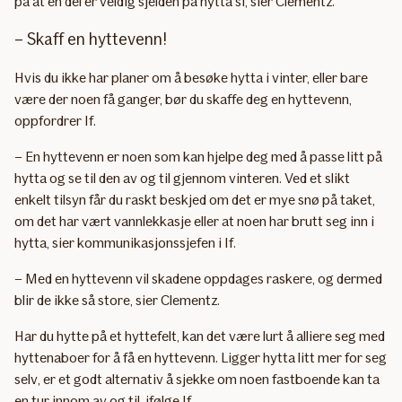
på at en del er veldig sjelden på hytta si, sier Clementz.
– Skaff en hyttevenn!
Hvis du ikke har planer om å besøke hytta i vinter, eller bare
være der noen få ganger, bør du skaffe deg en hyttevenn,
oppfordrer If.
– En hyttevenn er noen som kan hjelpe deg med å passe litt på
hytta og se til den av og til gjennom vinteren. Ved et slikt
enkelt tilsyn får du raskt beskjed om det er mye snø på taket,
om det har vært vannlekkasje eller at noen har brutt seg inn i
hytta, sier kommunikasjonssjefen i If.
– Med en hyttevenn vil skadene oppdages raskere, og dermed
blir de ikke så store, sier Clementz.
Har du hytte på et hyttefelt, kan det være lurt å alliere seg med
hyttenaboer for å få en hyttevenn. Ligger hytta litt mer for seg
selv, er et godt alternativ å sjekke om noen fastboende kan ta
en tur innom av og til, ifølge If.