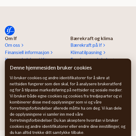
Om If
Bærekraft og klima
Om oss
Bærekraft på If
Finansiell informasjon
Klimatilpasning
Konsernledelsen i If
Forebyggende helse
If helps a lot report
Denne hjemmesiden bruker cookies
Presse
Vi bruker cookies og andre identifikatorer for å sikre at
nettsiden fungerer som den skal, for å analysere brukeratferd
Jobbe i If
Kontakt oss
og for å tilpasse markedsføring på nettsider og sosiale medier.
Din karriere hos If
Kundeservice privatkunder
Vi bruker både egne cookies og cookies fra tredjeparter og vi
Studenter og nyutdannede
Kundeservice
kombinerer disse med opplysninger som vi og våre
Ledige stillinger
bedriftskunder
forretningsforbindelser allerede måtte ha om deg. Vi kan dele
de opplysningene vi samler inn med våre
forretningsforbindelser. Du kan akseptere hvordan vi bruker
cookies og andre identifikatorer eller endre dine innstillinger, og
du kan alltid trekke ditt samtykke tilbake.