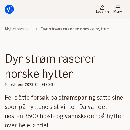
Hovedmeny
Til
innhold
Logg inn
Meny
Nyhetssenter
Dyr strøm raserer norske hytter
Dyr strøm raserer
norske hytter
10 oktober 2023, 08:04 CEST
Feilslåtte forsøk på strømsparing satte sine
spor på hyttene sist vinter. Da var det
nesten 3800 frost- og vannskader på hytter
over hele landet.