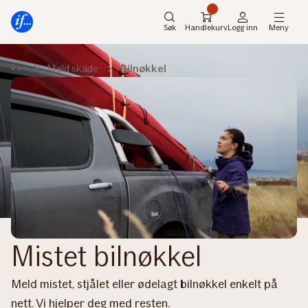
Hovedmeny
Til
innhold
Søk
Handlekurv
Logg inn
Meny
Meld skade
Bilnøkkel
Mistet bilnøkkel
Meld mistet, stjålet eller ødelagt bilnøkkel enkelt på
nett. Vi hjelper deg med resten.