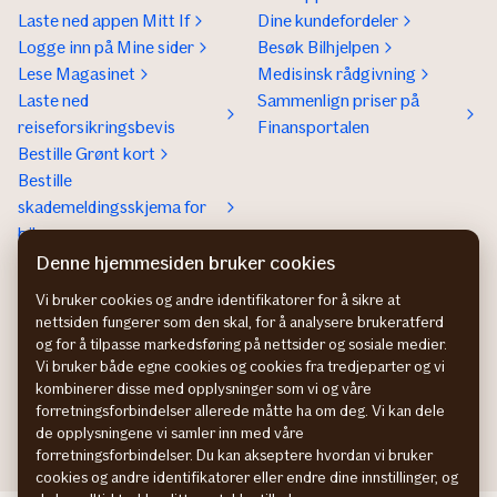
Laste ned appen Mitt If
Dine kundefordeler
Logge inn på Mine sider
Besøk Bilhjelpen
Lese Magasinet
Medisinsk rådgivning
Laste ned
Sammenlign priser på
reiseforsikringsbevis
Finansportalen
Bestille Grønt kort
Bestille
skademeldingsskjema for
bil
Denne hjemmesiden bruker cookies
Om If
Kontakt If
Om If
Kundeservice
Vi bruker cookies og andre identifikatorer for å sikre at
nettsiden fungerer som den skal, for å analysere brukeratferd
Bærekraft og klima
Betaling og faktura
og for å tilpasse markedsføring på nettsider og sosiale medier.
Jobb hos oss
Hvis du ikke er fornøyd
Vi bruker både egne cookies og cookies fra tredjeparter og vi
Presse
Presse
kombinerer disse med opplysninger som vi og våre
Bedrift
forretningsforbindelser allerede måtte ha om deg. Vi kan dele
de opplysningene vi samler inn med våre
forretningsforbindelser. Du kan akseptere hvordan vi bruker
cookies og andre identifikatorer eller endre dine innstillinger, og