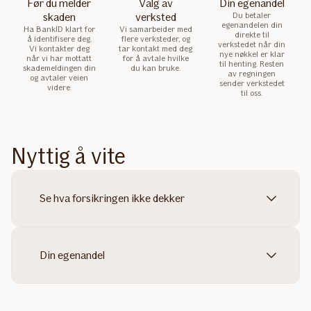
Før du melder
Valg av
Din egenandel
skaden
verksted
Du betaler
egenandelen din
Ha BankID klart for
Vi samarbeider med
direkte til
å identifisere deg.
flere verksteder, og
verkstedet når din
Vi kontakter deg
tar kontakt med deg
nye nøkkel er klar
når vi har mottatt
for å avtale hvilke
til henting. Resten
skademeldingen din
du kan bruke.
av regningen
og avtaler veien
sender verkstedet
videre.
til oss.
Nyttig å vite
Se hva forsikringen ikke dekker
Din egenandel