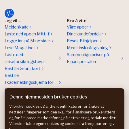
Jeg vil ...
Bra å vite
Melde skade
Våre apper
Laste ned appen Mitt If
Dine kundefordeler
Logge inn på Mine sider
Besøk Bilhjelpen
Lese Magasinet
Medisinsk rådgivning
Laste ned
Sammenlign priser på
reiseforsikringsbevis
Finansportalen
Bestille Grønt kort
Bestille
skademeldingsskjema for
bil
Denne hjemmesiden bruker cookies
Om If
Kontakt If
Om If
Kundeservice
Vi bruker cookies og andre identifikatorer for å sikre at
nettsiden fungerer som den skal, for å analysere brukeratferd
Bærekraft og klima
Betaling og faktura
og for å tilpasse markedsføring på nettsider og sosiale medier.
Jobb hos oss
Hvis du ikke er fornøyd
Vi bruker både egne cookies og cookies fra tredjeparter og vi
Presse
Presse