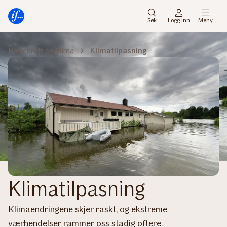
Hovedmeny
Til
innhold
Søk
Logg inn
Meny
Bærekraft og klima
Klimatilpasning
Klimatilpasning
Klimaendringene skjer raskt, og ekstreme
værhendelser rammer oss stadig oftere.