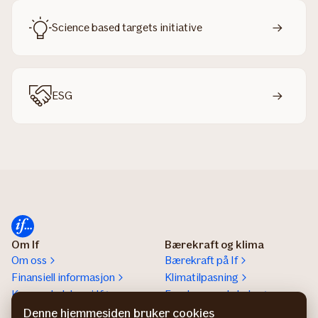
Science based targets initiative
ESG
Om If
Bærekraft og klima
Om oss
Bærekraft på If
Finansiell informasjon
Klimatilpasning
Konsernledelsen i If
Forebyggende helse
If helps a lot report
Denne hjemmesiden bruker cookies