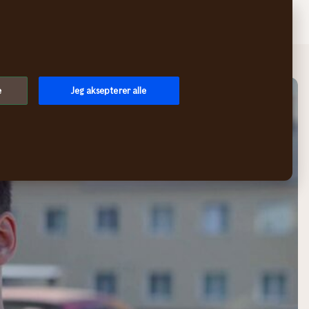
Søk
Logg inn
Meny
e
Jeg aksepterer alle