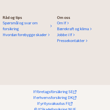
Råd og tips
Om oss
Spørsmål og svar om
Om If
forsikring
Bærekraft og klima
Hvordan forebygge skader
Jobbe i If
Pressekontakter
If företagsförsäkring SE
If erhvervsforsikring DK
If yritysvakuutus FI
© If Skadeforsikring NUF