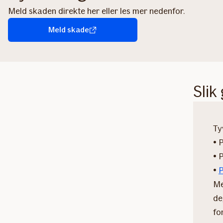
Meld skaden direkte her eller les mer nedenfor.
Meld skade
Slik
Ty
• 
• 
•
P
Me
de
fo