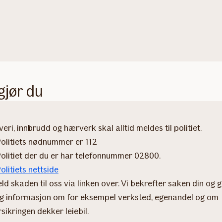
 gjør du
veri, innbrudd og hærverk skal alltid meldes til politiet.
Politiets nødnummer er 112
Politiet der du er har telefonnummer 02800​.
olitiets nettside​​​
ld skaden til oss via linken over. Vi bekrefter saken din og g
g informasjon om for eksempel verksted, egenandel og om
rsikringen dekker leiebil.