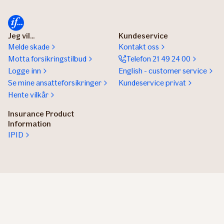
Jeg vil...
Kundeservice
Melde skade
Kontakt oss
Motta forsikringstilbud
Telefon 21 49 24 00
Logge inn
English - customer service
Se mine ansatteforsikringer
Kundeservice privat
Hente vilkår
Insurance Product
Information
IPID