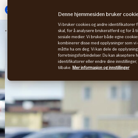
Hovedmeny
Til
innhold
Denne hjemmesiden bruker cooki
Vi bruker cookies og andre identifikatorer 
Kjøretøyskader
Tyveri og hærverk
skal, for å analysere brukeratferd og for å 
sosiale medier. Vi bruker både egne cookies
kombinerer disse med opplysninger som vi o
måtte ha om deg. Vi kan dele de opplysning
forretningsforbindelser. Du kan akseptere 
identifikatorer eller endre dine innstillinger
tilbake.
Mer informasjon og innstillinger