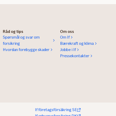
Råd og tips
Om oss
Spørsmål og svar om
Om If
forsikring
Bærekraft og klima
Hvordan forebygge skader
Jobbe i If
Pressekontakter
If företagsförsäkring SE
If erhvervsforsikring DK