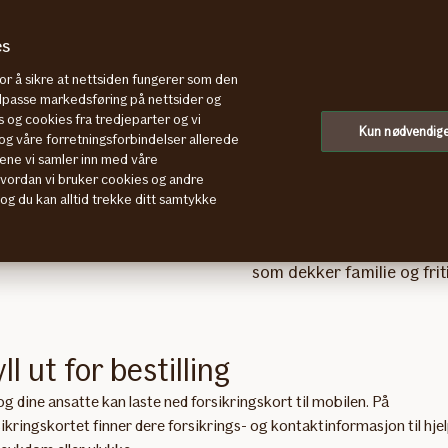
es
for å sikre at nettsiden fungerer som den
tilpasse markedsføring på nettsider og
 og cookies fra tredjeparter og vi
skort til mobilen
Kun nødvendig
g våre forretningsforbindelser allerede
ene vi samler inn med våre
hvordan vi bruker cookies og andre
, og du kan alltid trekke ditt samtykke
Reiseforsikring
ntakt med oss hvis du skal
Forsikringskortet kan bru
som dekker familie og fri
ll ut for bestilling
g dine ansatte kan laste ned forsikringskort til mobilen. På
sikringskortet finner dere forsikrings- og kontaktinformasjon til hje