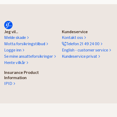
Jeg vil...
Kundeservice
Melde skade
Kontakt oss
Motta forsikringstilbud
Telefon 21 49 24 00
Logge inn
English - customer service
Se mine ansatteforsikringer
Kundeservice privat
Hente vilkår
Insurance Product
Information
IPID