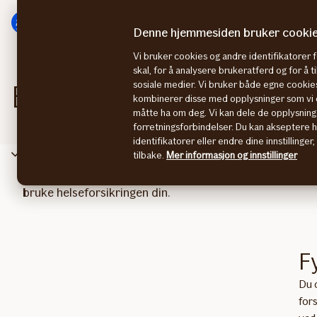
Hovedmeny
Til
innhold
Denne hjemmesiden bruker cooki
Vi bruker cookies og andre identifikatorer 
skal, for å analysere brukeratferd og for å 
sosiale medier. Vi bruker både egne cookies
Bestill digitalt forsikring
kombinerer disse med opplysninger som vi o
måtte ha om deg. Vi kan dele de opplysning
forretningsforbindelser. Du kan akseptere 
identifikatorer eller endre dine innstillinger
Helseforsikring
tilbake.
Mer informasjon og innstillinger
Helsekortet bruker du til å komme raskt og enkelt i ko
bruke helseforsikringen din.
Fy
Du o
for