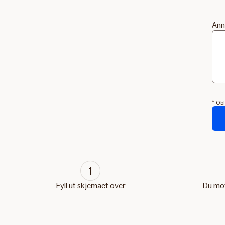
Ann
* Obl
Skj
blir
send
1
Fyll ut skjemaet over
Du mot