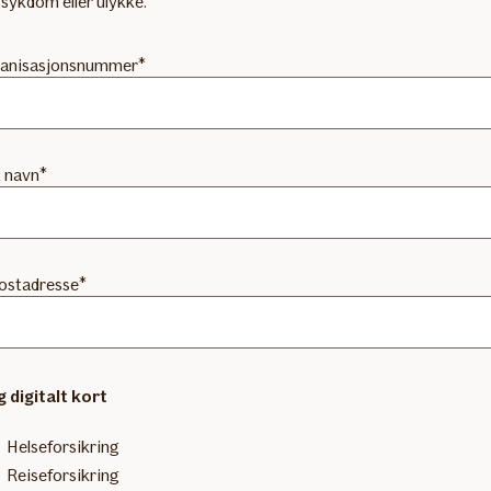
 sykdom eller ulykke.
anisasjonsnummer
t navn
ostadresse
g digitalt kort
Helseforsikring
Reiseforsikring