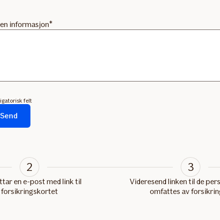
en informasjon
igatorisk felt
Send
emaet
t...
2
3
tar en e-post med link til
Videresend linken til de pe
forsikringskortet
omfattes av forsikri