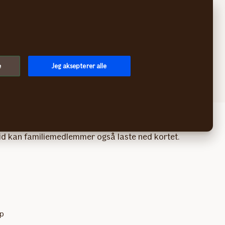
Søk
Logg inn
Meny
e
Jeg aksepterer alle
kes om noe skjer når du er på reise. Har du forsikring
tid kan familiemedlemmer også laste ned kortet.
lp