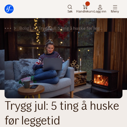
Hovedmeny
Til
innhold
Søk
Handlekurv
Logg inn
Meny
Bolig
Trygg jul: 5 ting å huske før leggetid
Trygg jul: 5 ting å huske
før leggetid