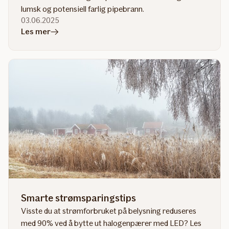
lumsk og potensiell farlig pipebrann.
03.06.2025
i
Les mer
artikkelen
Slik
unngår
du
pipebrann
Smarte strømsparingstips
Visste du at strømforbruket på belysning reduseres
med 90% ved å bytte ut halogenpærer med LED? Les