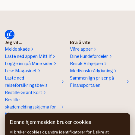
Jeg vil ...
Bra å vite
Melde skade
Våre apper
Laste ned appen Mitt If
Dine kundefordeler
Logge inn på Mine sider
Besøk Bilhjelpen
Lese Magasinet
Medisinsk rådgivning
Laste ned
Sammenlign priser på
reiseforsikringsbevis
Finansportalen
Bestille Grønt kort
Bestille
skademeldingsskjema for
bil
Denne hjemmesiden bruker cookies
Om If
Kontakt If
Om If
Kundeservice
Vi bruker cookies og andre identifikatorer for å sikre at