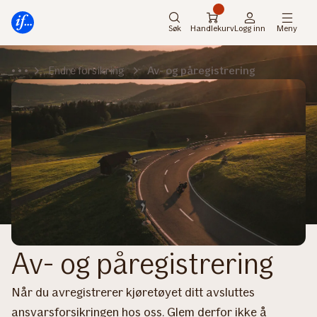
Hovedmeny
Til
innhold
Søk
Handlekurv
Logg inn
Meny
Endre forsikring
Av- og påregistrering
Av- og påregistrering
Når du avregistrerer kjøretøyet ditt avsluttes
ansvarsforsikringen hos oss. Glem derfor ikke å