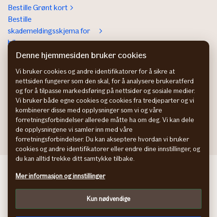
Bestille Grønt kort
Bestille
skademeldingsskjema for
bil
Denne hjemmesiden bruker cookies
Om If
Kontakt If
Om If
Kundeservice
Vi bruker cookies og andre identifikatorer for å sikre at
nettsiden fungerer som den skal, for å analysere brukeratferd
Bærekraft og klima
Betaling og faktura
og for å tilpasse markedsføring på nettsider og sosiale medier.
Jobb hos oss
Hvis du ikke er fornøyd
Vi bruker både egne cookies og cookies fra tredjeparter og vi
Presse
Presse
kombinerer disse med opplysninger som vi og våre
Bedrift
forretningsforbindelser allerede måtte ha om deg. Vi kan dele
de opplysningene vi samler inn med våre
forretningsforbindelser. Du kan akseptere hvordan vi bruker
cookies og andre identifikatorer eller endre dine innstillinger, og
du kan alltid trekke ditt samtykke tilbake.
If Skadeförsäkring SE
Mer informasjon og innstillinger
If Skadeforsikring DK
If Vahinkovakuutus FI
Kun nødvendige
Behandling av personopplysninger
Cookies