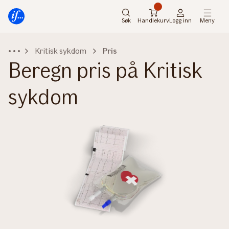
Hovedmeny
Til
innhold
Søk
Handlekurv
Logg inn
Meny
Kritisk sykdom
Pris
Beregn pris på Kritisk
sykdom