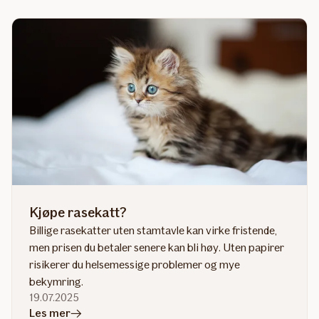
Kjøpe rasekatt?
Billige rasekatter uten stamtavle kan virke fristende,
men prisen du betaler senere kan bli høy. Uten papirer
risikerer du helsemessige problemer og mye
bekymring.
19.07.2025
i
Les mer