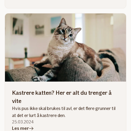
artikkelen
Kjøpe
rasekatt?
Kastrere katten? Her er alt du trenger å
vite
Hvis pus ikke skal brukes til avl, er det flere grunner til
at det er lurt å kastrere den.
25.03.2024
i
Les mer