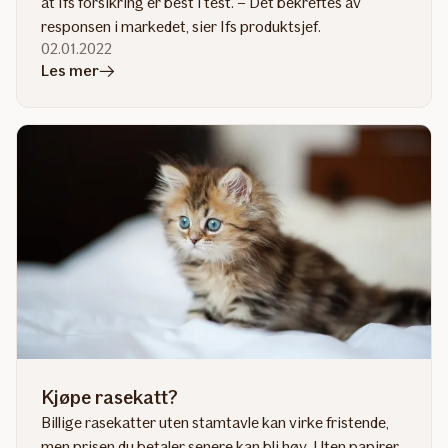
at Ifs forsikring er best i test. – Det bekreftes av
responsen i markedet, sier Ifs produktsjef.
02.01.2022
i
Les mer
artikkelen
Best
i
test
på
forsikring
av
katt
Kjøpe rasekatt?
Billige rasekatter uten stamtavle kan virke fristende,
men prisen du betaler senere kan bli høy. Uten papirer