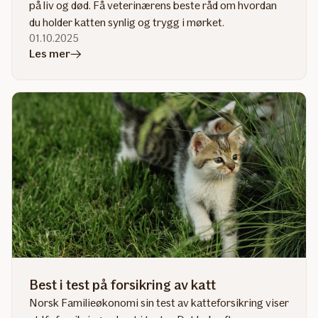
på liv og død. Få veterinærens beste råd om hvordan
du holder katten synlig og trygg i mørket.
01.10.2025
i
Les mer
artikkelen
Refleks
til
katt
–
en
liten
detalj
som
kan
redde
liv
Best i test på forsikring av katt
Norsk Familieøkonomi sin test av katteforsikring viser