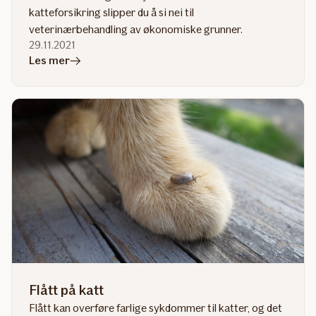
katteforsikring slipper du å si nei til
veterinærbehandling av økonomiske grunner.
29.11.2021
i
Les mer
artikkelen
Derfor
bør
du
forsikre
katten
din
Flått på katt
Flått kan overføre farlige sykdommer til katter, og det