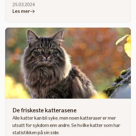
25.03.2024
i
Les mer
artikkelen
Kastrere
katten?
Her
er
alt
du
trenger
å
vite
De friskeste katterasene
Alle katter kan bli syke, men noen katteraser er mer
utsatt for sykdom enn andre. Se hvilke katter som har
statistikken på sin side.