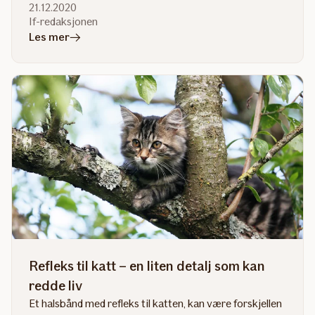
21.12.2020
If-redaksjonen
i
Les mer
artikkelen
De
friskeste
katterasene
Refleks til katt – en liten detalj som kan
redde liv
Et halsbånd med refleks til katten, kan være forskjellen