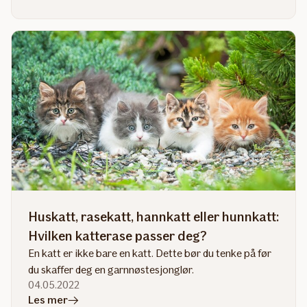
artikkelen
Kastrere
katten?
Her
er
alt
du
trenger
å
vite
Huskatt, rasekatt, hannkatt eller hunnkatt:
Hvilken katterase passer deg?
En katt er ikke bare en katt. Dette bør du tenke på før
du skaffer deg en garnnøstesjonglør.
04.05.2022
i
Les mer