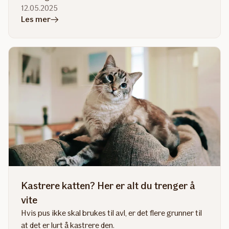
12.05.2025
i
Les mer
artikkelen
Har
du
kontroll
på
vaksiner
og
ormekur
til
pus?
Kastrere katten? Her er alt du trenger å
vite
Hvis pus ikke skal brukes til avl, er det flere grunner til
at det er lurt å kastrere den.