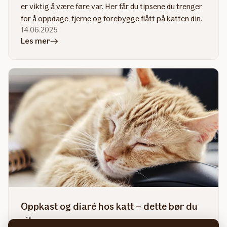
er viktig å være føre var. Her får du tipsene du trenger
for å oppdage, fjerne og forebygge flått på katten din.
14.06.2025
i
Les mer
artikkelen
Flått
på
katt
Oppkast og diaré hos katt – dette bør du
vite