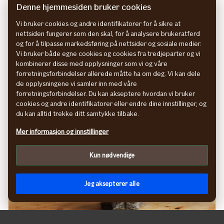
Oppkast og diaré er blant de vanligste tegnene på at
Denne hjemmesiden bruker cookies
katten har problemer med mage og tarm. I mange
Vi bruker cookies og andre identifikatorer for å sikre at
tilfeller er det forbigående og helt ufarlig, men når
nettsiden fungerer som den skal, for å analysere brukeratferd
symptomene varer lenge eller kommer tilbake, kan det
og for å tilpasse markedsføring på nettsider og sosiale medier.
være et signal om at noe mer alvorlig ligger bak.
Vi bruker både egne cookies og cookies fra tredjeparter og vi
kombinerer disse med opplysninger som vi og våre
03.02.2026
forretningsforbindelser allerede måtte ha om deg. Vi kan dele
i
Les mer
de opplysningene vi samler inn med våre
artikkelen
forretningsforbindelser. Du kan akseptere hvordan vi bruker
Oppkast
cookies og andre identifikatorer eller endre dine innstillinger, og
og
du kan alltid trekke ditt samtykke tilbake.
diaré
Mer informasjon og innstillinger
hos
katt
Kun nødvendige
–
dette
bør
Jeg aksepterer alle
du
vite