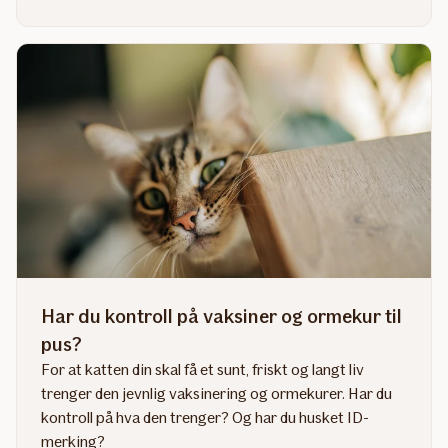
artikkelen
Huskatt,
rasekatt,
hannkatt
eller
hunnkatt:
Hvilken
katterase
passer
deg?
Har du kontroll på vaksiner og ormekur til
pus?
For at katten din skal få et sunt, friskt og langt liv
trenger den jevnlig vaksinering og ormekurer. Har du
kontroll på hva den trenger? Og har du husket ID-
merking?