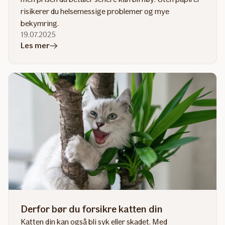
risikerer du helsemessige problemer og mye
bekymring.
19.07.2025
i
Les mer
artikkelen
Kjøpe
rasekatt?
Derfor bør du forsikre katten din
Katten din kan også bli syk eller skadet. Med