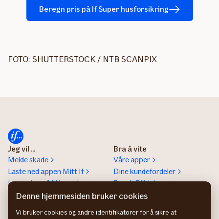
Beregn pris på If Super husforsikring
FOTO: SHUTTERSTOCK / NTB SCANPIX
Jeg vil ...
Bra å vite
Melde skade
Våre apper
Laste ned appen Mitt If
Dine kundefordeler
Logge inn på Mine sider
Besøk Bilhjelpen
Lese Magasinet
Medisinsk rådgivning
Denne hjemmesiden bruker cookies
Laste ned
Sammenlign priser på
Vi bruker cookies og andre identifikatorer for å sikre at
reiseforsikringsbevis
Finansportalen