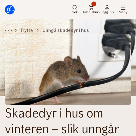
Hovedmeny
Til
innhold
Søk
Handlekurv
Logg inn
Meny
Flytte
Unngå skadedyr i hus
Skadedyr i hus om
vinteren – slik unngår