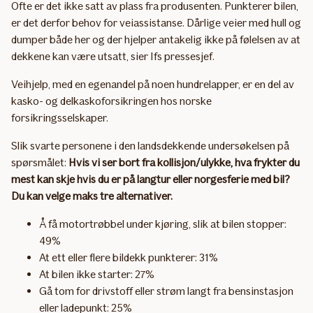
Ofte er det ikke satt av plass fra produsenten. Punkterer bilen,
er det derfor behov for veiassistanse. Dårlige veier med hull og
dumper både her og der hjelper antakelig ikke på følelsen av at
dekkene kan være utsatt, sier Ifs pressesjef.
Veihjelp, med en egenandel på noen hundrelapper, er en del av
kasko- og delkaskoforsikringen hos norske
forsikringsselskaper.
Slik svarte personene i den landsdekkende undersøkelsen på
spørsmålet:
Hvis vi ser bort fra kollisjon/ulykke, hva frykter du
mest kan skje hvis du er på langtur eller norgesferie med bil?
Du kan velge maks tre alternativer.
Å få motortrøbbel under kjøring, slik at bilen stopper:
49%
At ett eller flere bildekk punkterer: 31%
At bilen ikke starter: 27%
Gå tom for drivstoff eller strøm langt fra bensinstasjon
eller ladepunkt: 25%