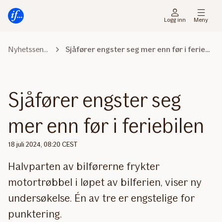
Hovedmeny
Til
innhold
Logg inn
Meny
Nyhetssenter
Sjåfører engster seg mer enn før i feriebilen
Sjåfører engster seg
mer enn før i feriebilen
18 juli 2024, 08:20 CEST
Halvparten av bilførerne frykter
motortrøbbel i løpet av bilferien, viser ny
undersøkelse. Én av tre er engstelige for
punktering.