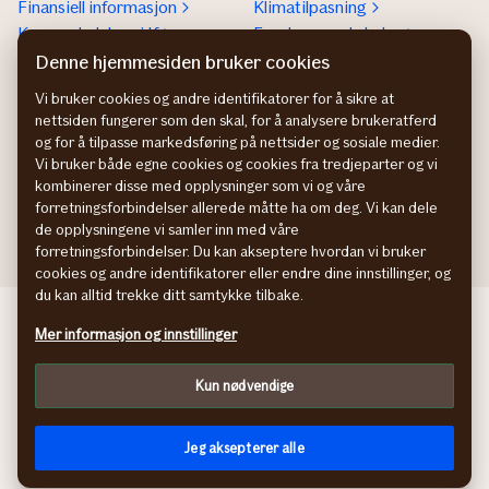
Finansiell informasjon
Klimatilpasning
Konsernledelsen i If
Forebyggende helse
If helps a lot report
Denne hjemmesiden bruker cookies
Presse
Vi bruker cookies og andre identifikatorer for å sikre at
nettsiden fungerer som den skal, for å analysere brukeratferd
Jobbe i If
Kontakt oss
og for å tilpasse markedsføring på nettsider og sosiale medier.
Din karriere hos If
Kundeservice privatkunder
Vi bruker både egne cookies og cookies fra tredjeparter og vi
Studenter og nyutdannede
Kundeservice
kombinerer disse med opplysninger som vi og våre
Ledige stillinger
bedriftskunder
forretningsforbindelser allerede måtte ha om deg. Vi kan dele
de opplysningene vi samler inn med våre
forretningsforbindelser. Du kan akseptere hvordan vi bruker
cookies og andre identifikatorer eller endre dine innstillinger, og
du kan alltid trekke ditt samtykke tilbake.
If skadeförsäkring SE
Mer informasjon og innstillinger
If Skadeforsikring DK
If Vahinkovakuutusyhtiö FI
Kun nødvendige
Behandling av personopplysninger
Cookies
facebook
X
youtube
Jeg aksepterer alle
© If Skadeforsikring NUF