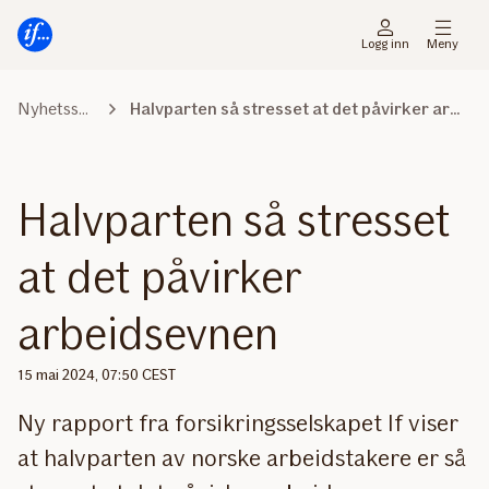
Hovedmeny
Til
innhold
Logg inn
Meny
Nyhetssenter
Halvparten så stresset at det påvirker arbeidsevnen
Halvparten så stresset
at det påvirker
arbeidsevnen
15 mai 2024, 07:50 CEST
Ny rapport fra forsikringsselskapet If viser
at halvparten av norske arbeidstakere er så