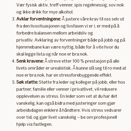
Vær fysisk aktiv, treff venner, spis regelmessig, sov nok
og ikke drikk for mye alkohol.
Avklar forventningene:
Å justere våre krav til oss selv ut
fra den livssituasjonen og livsfasen vi er i, er med på å
forbedre balansen mellom arbeidsliv og
privatliv. Avklaring av forventninger både på jobb og på
hjemmebane kan være nyttig, både for å vite hvor du
skal legge lista og når noe er bra nok.
Senk kravene:
Å streve etter 100 % prestasjon på alle
livets områder er urealistisk. Å kunne slå seg til ro med at
noe er bra nok, har en stressforebyggende effekt.
Søk støtte:
Støtte fra leder og kolleger på jobb, eller hos
partner, familie eller venner i privatlivet, vil redusere
opplevelsen av stress. En leder som vet at du har det
vanskelig, kan også bidra med justeringer som gjør
arbeidsdagen enklere å håndtere. Hvis stress vedvarer
over tid, og gjør livet vanskelig – be om profesjonell
hjelp via fastlegen.