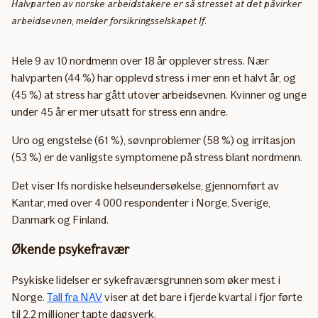
Halvparten av norske arbeidstakere er så stresset at det påvirker
arbeidsevnen, melder forsikringsselskapet If.
Hele 9 av 10 nordmenn over 18 år opplever stress. Nær
halvparten (44 %) har opplevd stress i mer enn et halvt år, og
(45 %) at stress har gått utover arbeidsevnen. Kvinner og unge
under 45 år er mer utsatt for stress enn andre.
Uro og engstelse (61 %), søvnproblemer (58 %) og irritasjon
(53 %) er de vanligste symptomene på stress blant nordmenn.
Det viser Ifs nordiske helseundersøkelse, gjennomført av
Kantar, med over 4 000 respondenter i Norge, Sverige,
Danmark og Finland.
Økende psykefravær
Psykiske lidelser er sykefraværsgrunnen som øker mest i
Norge.
Tall fra NAV
viser at det bare i fjerde kvartal i fjor førte
til 2,2 millioner tapte dagsverk.