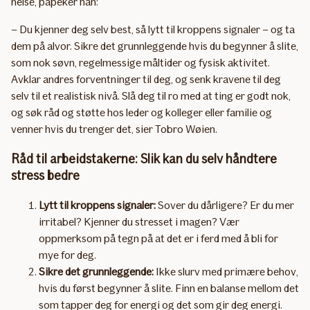
helse, påpeker han:
– Du kjenner deg selv best, så lytt til kroppens signaler – og ta
dem på alvor. Sikre det grunnleggende hvis du begynner å slite,
som nok søvn, regelmessige måltider og fysisk aktivitet.
Avklar andres forventninger til deg, og senk kravene til deg
selv til et realistisk nivå. Slå deg til ro med at ting er godt nok,
og søk råd og støtte hos leder og kolleger eller familie og
venner hvis du trenger det, sier Tobro Wøien.
Råd til arbeidstakerne: Slik kan du selv håndtere
stress bedre
Lytt til kroppens signaler:
Sover du dårligere? Er du mer
irritabel? Kjenner du stresset i magen? Vær
oppmerksom på tegn på at det er i ferd med å bli for
mye for deg.
Sikre det grunnleggende:
Ikke slurv med primære behov,
hvis du først begynner å slite. Finn en balanse mellom det
som tapper deg for energi og det som gir deg energi.