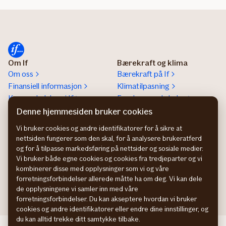
Om If
Bærekraft og klima
Om oss
Bærekraft på If
Finansiell informasjon
Klimatilpasning
Konsernledelsen i If
Forebyggende helse
If helps a lot report
Denne hjemmesiden bruker cookies
Presse
Vi bruker cookies og andre identifikatorer for å sikre at
nettsiden fungerer som den skal, for å analysere brukeratferd
Jobbe i If
Kontakt oss
og for å tilpasse markedsføring på nettsider og sosiale medier.
Din karriere hos If
Kundeservice privatkunder
Vi bruker både egne cookies og cookies fra tredjeparter og vi
Studenter og nyutdannede
Kundeservice
kombinerer disse med opplysninger som vi og våre
Ledige stillinger
bedriftskunder
forretningsforbindelser allerede måtte ha om deg. Vi kan dele
de opplysningene vi samler inn med våre
forretningsforbindelser. Du kan akseptere hvordan vi bruker
cookies og andre identifikatorer eller endre dine innstillinger, og
du kan alltid trekke ditt samtykke tilbake.