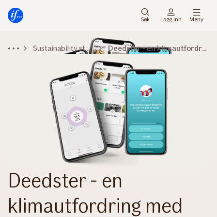
Hovedmeny
Til
innhold
Søk
Logg inn
Meny
Sustainability stories
Deedster - en klimautfordring med bare vinnere!
Deedster - en
klimautfordring med