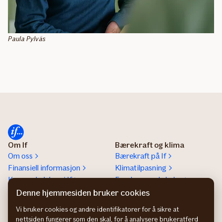
Paula Pylväs
Om If
Bærekraft og klima
Om oss
Bærekraft på If
Finansiell informasjon
Klimatilpasning
Konsernledelsen i If
Forebyggende helse
If helps a lot report
Denne hjemmesiden bruker cookies
Presse
Vi bruker cookies og andre identifikatorer for å sikre at
nettsiden fungerer som den skal, for å analysere brukeratferd