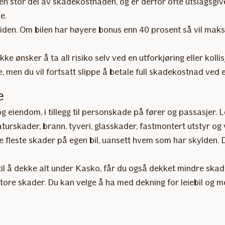
n stor del av skadekostnaden, og er derfor ofte utslagsgive
e.
 siden. Om bilen har høyere bonus enn 40 prosent så vil mak
 ikke ønsker å ta all risiko selv ved en utforkjøring eller k
re, men du vil fortsatt slippe å betale full skadekostnad ved 
e
g eiendom, i tillegg til personskade på fører og passasjer.
naturskader, brann, tyveri, glasskader, fastmontert utstyr og
 de fleste skader på egen bil, uansett hvem som har skylden.
legg til å dekke alt under Kasko, får du også dekket mindre s
ra store skader. Du kan velge å ha med dekning for leiebil og