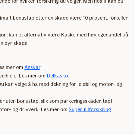
nde for hvilken forsikring du velger. Men hos If kan du
simalt bonustap etter en skade være 10 prosent, forteller
ollisjon, kan et alternativ være Kasko med høy egenandel på
en dyr skade.
 Les mer om
Ansvar
.
 veihjelp. Les mer om
Delkasko
.
 Du kan velge å ha med dekning for leiebil og motor- og
kader uten bonustap, slik som parkeringsskader, tapt
 motor- og drivverk. Les mer om
Super bilforsikring
.