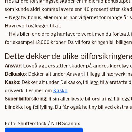
Hos andre forsikringsselskaper er imidlertid bonustapet e
som kunde aldri komme lavere enn 40 prosent etter skad
– Negativ bonus, eller malus, har vi fjernet for mange år
Havrevoll og legger til at;
– Hvis bilen er eldre og har lavere verdi, men du fortsatt
for eksempel 12 000 kroner. Da vil forsikringen bli billige
Dette dekker de ulike bilforsikringen
Ansvar:
Lovpålagt, erstatter skader på andres kjøretøy o
Delkasko:
Dekker alt under Ansvar, i tillegg til hærverk, 
Kasko:
Dekker alt under Delkasko, i tillegg til å erstatte
drivverk. Les mer om
Kasko
.
Super bilforsikring:
If sin aller beste bilforsikring. I til
bilnøkkel og feilfylling. Du får også helt ny bil ved ekst
Foto: Shutterstock / NTB Scanpix