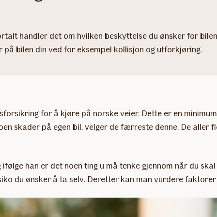
rtalt handler det om hvilken beskyttelse du ønsker for bilen
 på bilen din ved for eksempel kollisjon og utforkjøring.
varsforsikring for å kjøre på norske veier. Dette er en mini
oen skader på egen bil, velger de færreste denne. De aller 
og ifølge han er det noen ting u må tenke gjennom når du ska
isiko du ønsker å ta selv. Deretter kan man vurdere faktorer