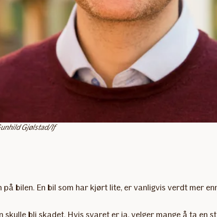
Gunhild Gjølstad/If
 bilen. En bil som har kjørt lite, er vanligvis verdt mer e
 skulle bli skadet. Hvis svaret er ja, velger mange å ta en s