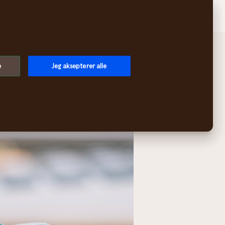
Søk
Handlekurv
Logg inn
Meny
e
Jeg aksepterer alle