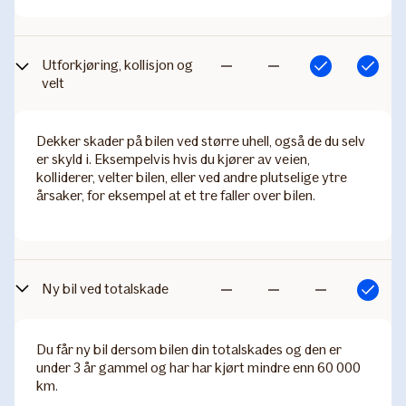
Utforkjøring, kollisjon og
Inkludert
Inkludert
Ikke
Ikke
velt
inkludert
inkludert
Dekker skader på bilen ved større uhell, også de du selv
er skyld i. Eksempelvis hvis du kjører av veien,
kolliderer, velter bilen, eller ved andre plutselige ytre
årsaker, for eksempel at et tre faller over bilen.
Ny bil ved totalskade
Inkludert
Ikke
Ikke
Ikke
inkludert
inkludert
inkludert
Du får ny bil dersom bilen din totalskades og den er
under 3 år gammel og har har kjørt mindre enn 60 000
km.