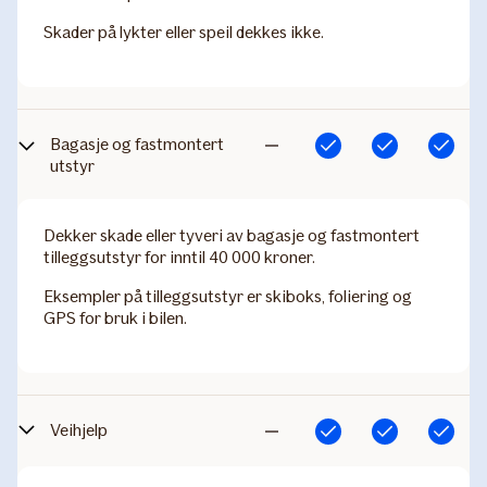
Skader på lykter eller speil dekkes ikke.
Bagasje og fastmontert
Inkludert
Inkludert
Inkludert
Ikke
utstyr
inkludert
Dekker skade eller tyveri av bagasje og fastmontert
tilleggsutstyr for inntil 40 000 kroner.
Eksempler på tilleggsutstyr er skiboks, foliering og
GPS for bruk i bilen.
Veihjelp
Inkludert
Inkludert
Inkludert
Ikke
inkludert