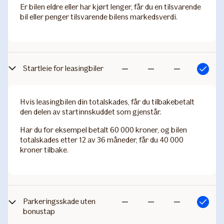
Er bilen eldre eller har kjørt lenger, får du en tilsvarende
bil eller penger tilsvarende bilens markedsverdi.
Startleie for leasingbiler
Inkludert
Ikke
Ikke
Ikke
inkludert
inkludert
inkludert
Hvis leasingbilen din totalskades, får du tilbakebetalt
den delen av startinnskuddet som gjenstår.
Har du for eksempel betalt 60 000 kroner, og bilen
totalskades etter 12 av 36 måneder, får du 40 000
kroner tilbake.
Parkeringsskade uten
Inkludert
Ikke
Ikke
Ikke
bonustap
inkludert
inkludert
inkludert