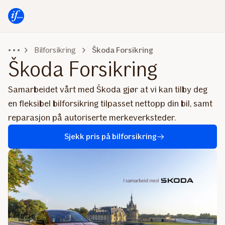
Hovedmeny
Til
innhold
Bilforsikring
Škoda Forsikring
Škoda Forsikring
Samarbeidet vårt med Škoda gjør at vi kan tilby deg
en fleksibel bilforsikring tilpasset nettopp din bil, samt
reparasjon på autoriserte merkeverksteder.
Sjekk pris på bilforsikring