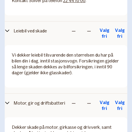
Kontakt Solver på telefon
22 44 10 00
.
Valg
Valg
Leiebil ved skade
Ikke
Ikke
fri
fri
inkludert
inkludert
Vi dekker leiebil tilsvarende den størrelsen du har på
bilen din i dag, inntil stasjonsvogn. Forsikringen gjelder
så lenge skaden dekkes av bilforsikringen, i inntil 90
dager (gjelder ikke glasskader).
Valg
Valg
Motor, gir og driftsbatteri
Ikke
Ikke
fri
fri
inkludert
inkludert
Dekker skade på motor, girkasse og drivverk, samt