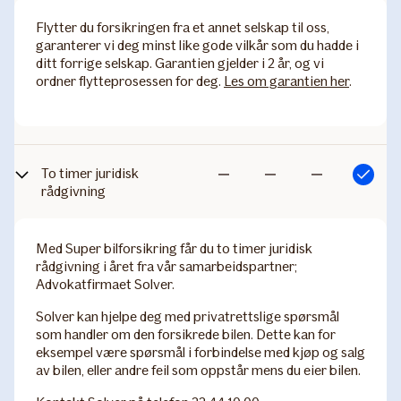
inkludert
inkludert
inkludert
Flytter du forsikringen fra et annet selskap til oss,
garanterer vi deg minst like gode vilkår som du hadde i
ditt forrige selskap. Garantien gjelder i 2 år, og vi
ordner flytteprosessen for deg.
Les om garantien her
.
To timer juridisk
Inkludert
Ikke
Ikke
Ikke
rådgivning
inkludert
inkludert
inkludert
Med Super bilforsikring får du to timer juridisk
rådgivning i året fra vår samarbeidspartner;
Advokatfirmaet Solver.
Solver kan hjelpe deg med privatrettslige spørsmål
som handler om den forsikrede bilen. Dette kan for
eksempel være spørsmål i forbindelse med kjøp og salg
av bilen, eller andre feil som oppstår mens du eier bilen.