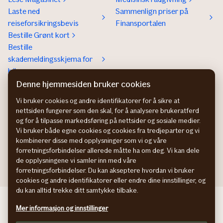
Laste ned
Sammenlign priser på
reiseforsikringsbevis
Finansportalen
Bestille Grønt kort
Bestille
skademeldingsskjema for
bil
Denne hjemmesiden bruker cookies
Om If
Kontakt If
Om If
Kundeservice
Vi bruker cookies og andre identifikatorer for å sikre at
nettsiden fungerer som den skal, for å analysere brukeratferd
Bærekraft og klima
Betaling og faktura
og for å tilpasse markedsføring på nettsider og sosiale medier.
Jobb hos oss
Hvis du ikke er fornøyd
Vi bruker både egne cookies og cookies fra tredjeparter og vi
Presse
Presse
kombinerer disse med opplysninger som vi og våre
Bedrift
forretningsforbindelser allerede måtte ha om deg. Vi kan dele
de opplysningene vi samler inn med våre
forretningsforbindelser. Du kan akseptere hvordan vi bruker
cookies og andre identifikatorer eller endre dine innstillinger, og
du kan alltid trekke ditt samtykke tilbake.
If Skadeförsäkring SE
Mer informasjon og innstillinger
If Skadeforsikring DK