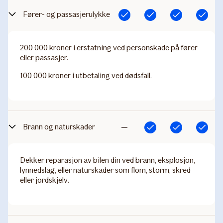
Fører- og passasjerulykke
Inkludert
Inkludert
Inkludert
Inkludert
200 000 kroner i erstatning ved personskade på fører
eller passasjer.
100 000 kroner i utbetaling ved dødsfall.
Brann og naturskader
Inkludert
Inkludert
Inkludert
Ikke
inkludert
Dekker reparasjon av bilen din ved brann, eksplosjon,
lynnedslag, eller naturskader som flom, storm, skred
eller jordskjelv.