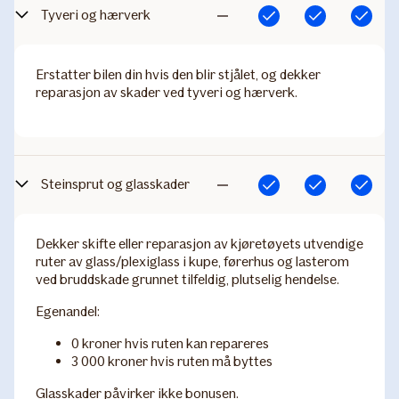
Tyveri og hærverk
Inkludert
Inkludert
Inkludert
Ikke
inkludert
Erstatter bilen din hvis den blir stjålet, og dekker
reparasjon av skader ved tyveri og hærverk.
Steinsprut og glasskader
Inkludert
Inkludert
Inkludert
Ikke
inkludert
Dekker skifte eller reparasjon av kjøretøyets utvendige
ruter av glass/plexiglass i kupe, førerhus og lasterom
ved bruddskade grunnet tilfeldig, plutselig hendelse.
Egenandel:
0 kroner hvis ruten kan repareres
3 000 kroner hvis ruten må byttes
Glasskader påvirker ikke bonusen.