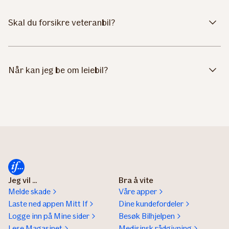
Skal du forsikre veteranbil?
Når kan jeg be om leiebil?
Jeg vil ...
Bra å vite
Melde skade
Våre apper
Laste ned appen Mitt If
Dine kundefordeler
Logge inn på Mine sider
Besøk Bilhjelpen
Lese Magasinet
Medisinsk rådgivning