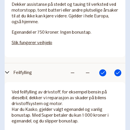
Dekker assistanse på stedet og tauing til verksted ved
motorstopp, tomt batteri eller andre plutselige årsaker
til at du ikke kan kjøre videre. Gjelder i hele Europa,
også hjemme.
Egenandel er 750 kroner. Ingen bonustap.
Slik fungerer veihjelp
Feilfylling
Inkludert
Inkludert
Ikke
Ikke
inkludert
inkludert
Ved feilfylling av drivstoff, for eksempel bensin på
dieselbil, dekker vi reparasjon av skader på bilens
drivstoffsystem og motor.
Har du Kasko, gjelder valgt egenandel og vanlig
bonustap. Med Super betaler du kun 1 000 kroner i
egenandel, og du slipper bonustap.