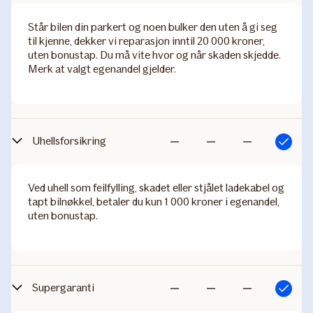
Står bilen din parkert og noen bulker den uten å gi seg
til kjenne, dekker vi reparasjon inntil 20 000 kroner,
uten bonustap. Du må vite hvor og når skaden skjedde.
Merk at valgt egenandel gjelder.
Uhellsforsikring
Inkludert
Ikke
Ikke
Ikke
inkludert
inkludert
inkludert
Ved uhell som feilfylling, skadet eller stjålet ladekabel og
tapt bilnøkkel, betaler du kun 1 000 kroner i egenandel,
uten bonustap.
Supergaranti
Inkludert
Ikke
Ikke
Ikke