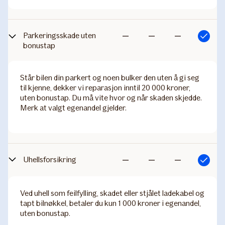
Parkeringsskade uten
Inkludert
Ikke
Ikke
Ikke
bonustap
inkludert
inkludert
inkludert
Står bilen din parkert og noen bulker den uten å gi seg
til kjenne, dekker vi reparasjon inntil 20 000 kroner,
uten bonustap. Du må vite hvor og når skaden skjedde.
Merk at valgt egenandel gjelder.
Uhellsforsikring
Inkludert
Ikke
Ikke
Ikke
inkludert
inkludert
inkludert
Ved uhell som feilfylling, skadet eller stjålet ladekabel og
tapt bilnøkkel, betaler du kun 1 000 kroner i egenandel,
uten bonustap.