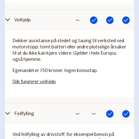
Veihjelp
Inkludert
Inkludert
Inkludert
Ikke
inkludert
Dekker assistanse på stedet og tauing til verksted ved
motorstopp, tomt batteri eller andre plutselige årsaker
til at du ikke kan kjøre videre. Gjelder i hele Europa,
også hjemme.
Egenandel er 750 kroner. Ingen bonustap.
Slik fungerer veihjelp
Feilfylling
Inkludert
Inkludert
Ikke
Ikke
inkludert
inkludert
Ved feilfylling av drivstoff, for eksempel bensin på