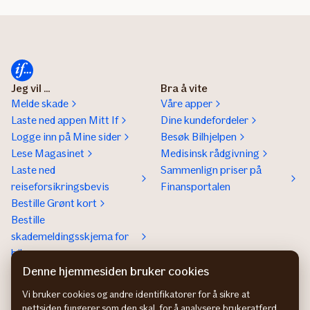
Jeg vil ...
Bra å vite
Melde skade
Våre apper
Laste ned appen Mitt If
Dine kundefordeler
Logge inn på Mine sider
Besøk Bilhjelpen
Lese Magasinet
Medisinsk rådgivning
Laste ned
Sammenlign priser på
reiseforsikringsbevis
Finansportalen
Bestille Grønt kort
Bestille
skademeldingsskjema for
bil
Denne hjemmesiden bruker cookies
Om If
Kontakt If
Om If
Kundeservice
Vi bruker cookies og andre identifikatorer for å sikre at
nettsiden fungerer som den skal, for å analysere brukeratferd