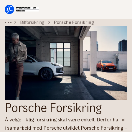
Hovedmeny
Til
innhold
Bilforsikring
Porsche Forsikring
Porsche Forsikring
Å velge riktig forsikring skal være enkelt. Derfor har vi
i samarbeid med Porsche utviklet Porsche Forsikring –