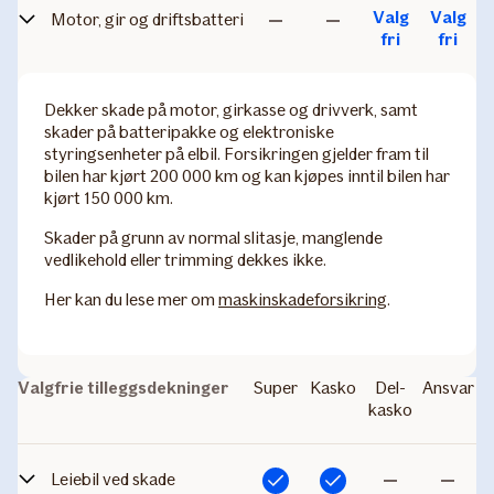
Valg
Valg
Motor, gir og driftsbatteri
Ikke
Ikke
fri
fri
inkludert
inkludert
Dekker skade på motor, girkasse og drivverk, samt
skader på batteripakke og elektroniske
styringsenheter på elbil. Forsikringen gjelder fram til
bilen har kjørt 200 000 km og kan kjøpes inntil bilen har
kjørt 150 000 km.
Skader på grunn av normal slitasje, manglende
vedlikehold eller trimming dekkes ikke.
Her kan du lese mer om
maskinskadeforsikring
.
Valgfrie tilleggsdekninger
Super
Kasko
Del­
Ansvar
kasko
Leiebil ved skade
Inkludert
Inkludert
Ikke
Ikke