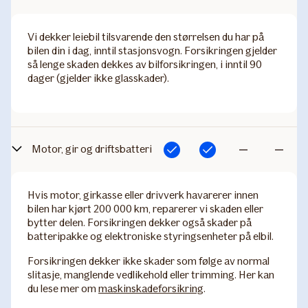
inkludert
inkludert
Vi dekker leiebil tilsvarende den størrelsen du har på
bilen din i dag, inntil stasjonsvogn. Forsikringen gjelder
så lenge skaden dekkes av bilforsikringen, i inntil 90
dager (gjelder ikke glasskader).
Motor, gir og driftsbatteri
Inkludert
Inkludert
Ikke
Ikke
inkludert
inkludert
Hvis motor, girkasse eller drivverk havarerer innen
bilen har kjørt 200 000 km, reparerer vi skaden eller
bytter delen. Forsikringen dekker også skader på
batteripakke og elektroniske styringsenheter på elbil.
Forsikringen dekker ikke skader som følge av normal
slitasje, manglende vedlikehold eller trimming. Her kan
du lese mer om
maskinskadeforsikring
.