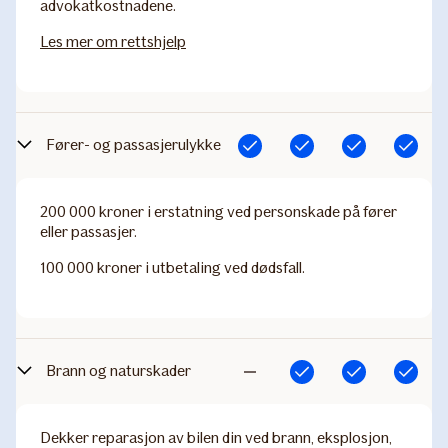
advokatkostnadene.
Les mer om rettshjelp
Fører- og passasjerulykke
Inkludert
Inkludert
Inkludert
Inkludert
200 000 kroner i erstatning ved personskade på fører
eller passasjer.
100 000 kroner i utbetaling ved dødsfall.
Brann og naturskader
Inkludert
Inkludert
Inkludert
Ikke
inkludert
Dekker reparasjon av bilen din ved brann, eksplosjon,