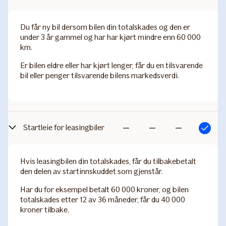
inkludert
inkludert
inkludert
Du får ny bil dersom bilen din totalskades og den er
under 3 år gammel og har har kjørt mindre enn 60 000
km.
Er bilen eldre eller har kjørt lenger, får du en tilsvarende
bil eller penger tilsvarende bilens markedsverdi.
Startleie for leasingbiler
Inkludert
Ikke
Ikke
Ikke
inkludert
inkludert
inkludert
Hvis leasingbilen din totalskades, får du tilbakebetalt
den delen av startinnskuddet som gjenstår.
Har du for eksempel betalt 60 000 kroner, og bilen
totalskades etter 12 av 36 måneder, får du 40 000
kroner tilbake.