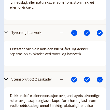
lynnedslag, eller naturskader som flom, storm, skred
eller jordskjelv.
Tyveri og hærverk
Inkludert
Inkludert
Inkludert
Ikke
inkludert
Erstatter bilen din hvis den blir stjålet, og dekker
reparasjon av skader ved tyveri og hærverk.
Steinsprut og glasskader
Inkludert
Inkludert
Inkludert
Ikke
inkludert
Dekker skifte eller reparasjon av kjøretøyets utvendige
ruter av glass/plexiglass i kupe, førerhus og lasterom
ved bruddskade grunnet tilfeldig, plutselig hendelse.