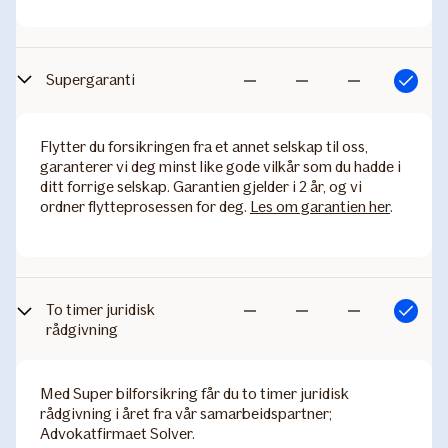
Supergaranti
Inkludert
Ikke
Ikke
Ikke
inkludert
inkludert
inkludert
Flytter du forsikringen fra et annet selskap til oss,
garanterer vi deg minst like gode vilkår som du hadde i
ditt forrige selskap. Garantien gjelder i 2 år, og vi
ordner flytteprosessen for deg.
Les om garantien her
.
To timer juridisk
Inkludert
Ikke
Ikke
Ikke
rådgivning
inkludert
inkludert
inkludert
Med Super bilforsikring får du to timer juridisk
rådgivning i året fra vår samarbeidspartner;
Advokatfirmaet Solver.