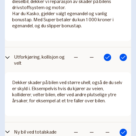
dieselbil, dekker vi reparasjon av skader på bilens
drivstoffsystem og motor.
Har du Kasko, gjelder valgt egenandel og vanlig
bonustap. Med Super betaler du kun 1 000 kroner i
egenandel, og du slipper bonustap.
Utforkjøring, kollisjon og
Inkludert
Inkludert
Ikke
Ikke
velt
inkludert
inkludert
Dekker skader på bilen ved større uhell, også de du selv
er skyld i. Eksempelvis hvis du kjører av veien,
kolliderer, velter bilen, eller ved andre plutselige ytre
årsaker, for eksempel at et tre faller over bilen.
Ny bil ved totalskade
Inkludert
Ikke
Ikke
Ikke